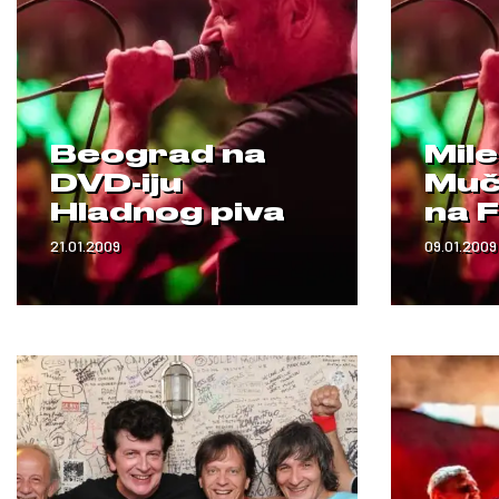
Beograd na
Mile
DVD-iju
Muč
Hladnog piva
na 
21.01.2009
09.01.2009