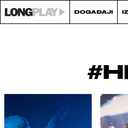
DOGAĐAJI
I
#H