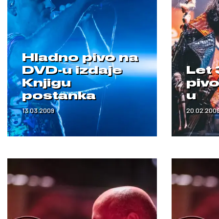
Hladno pivo na
DVD-u izdaje
Let 
Knjigu
piv
postanka
u
13.03.2009
20.02.200