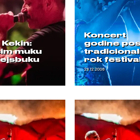
Koncert
 Kekin:
godine pos
im muku
tradicional
Fejsbuku
rok festival
29.12.2008