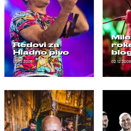
Mile
Redovi za
roke
Hladno pivo
blo
05.12.2008
02.12.2008