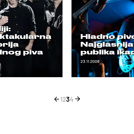
ji:
ktakularna
Hladno piv
rija
Najglasnija
dnog piva
publika ika
23.11.2008
1
2
3
4