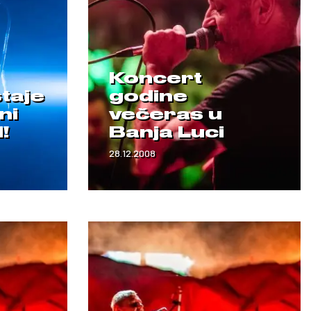
Koncert
taje
godine
ni
večeras u
!
Banja Luci
28.12.2008