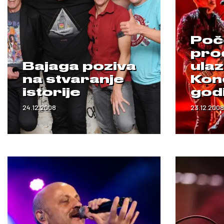
Poč
pro
Bajaga poziva
ulaz
na stvaranje
Kon
istorije
god
24.12.2008
23.12.2008