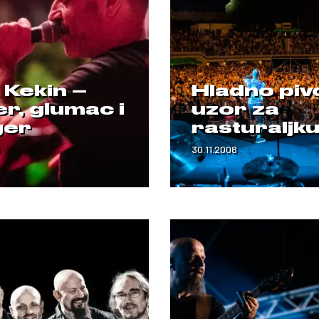
 Kekin –
Hladno piv
r, glumac i
uzor za
ger
rasturaljk
30.11.2008