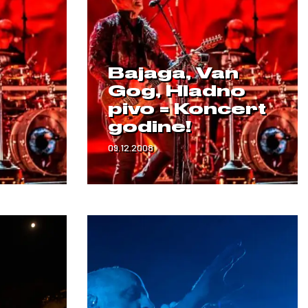
Bajaga, Van
Gog, Hladno
pivo = Koncert
godine!
09.12.2008