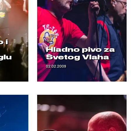
 i
Hladno pivo za
glu
Svetog Vlaha
02.02.2009