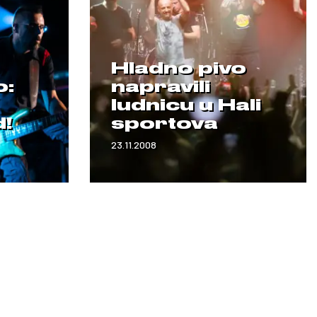
Hladno pivo
o:
napravili
ludnicu u Hali
d!
sportova
23.11.2008