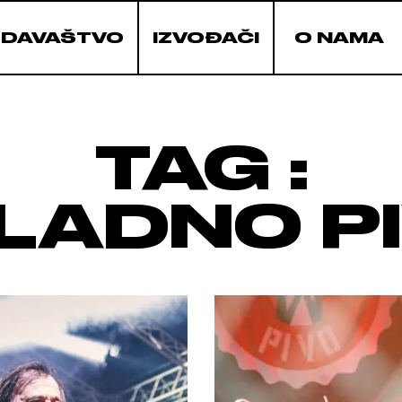
ZDAVAŠTVO
IZVOĐAČI
O NAMA
TAG :
LADNO P