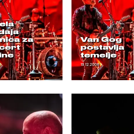
ela
daja
nica za
Van Gog
cert
postavlja
ine
temelje
19.12.2008