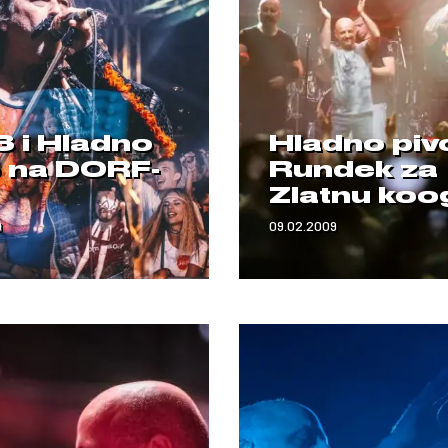
3 i Hladno
Hladno pivo
o na DORF-
Rundek za
Zlatnu koo
9
09.02.2009