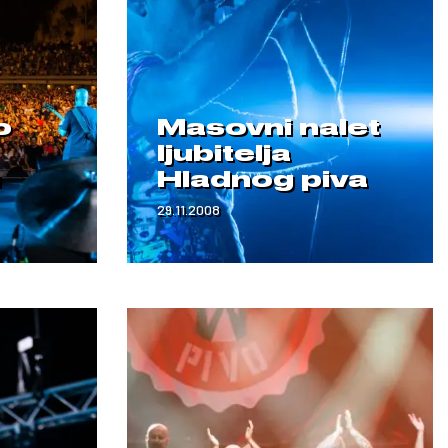
o
Masovni nalet
ljubitelja
u
Hladnog piva
29.11.2008