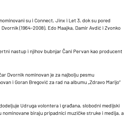
 nominovani su i Connect, Jinx i Let 3, dok su pored
o Dvornik (1964-2008), Edo Maajka, Damir Avdić i Zvonko
certni nastup i njihov bubnjar Čani Pervan kao producent
čar Dvornik nominovan je za najbolju pesmu
inovan i Goran Bregović za rad na albumu „Zdravo Marijo“
odeljuje Udruga volontera i građana, slobodni medijski
u nominovane biraju pripadnici muzičke struke i medija, a