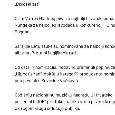
„Biološki sat“.
Osim Vatre i Hladnog piva za najbolji hrvatski bend
Rundeka za najboljeg izvođača u konkurenciji i Din
Bogdan.
Sarajlije Letu štuke su nominovane za najbolji kon
albuma „Proteini i ugljikohidrati“.
Od ostalih nominacija, nedavno preminuli pop muzi
„Hipnotiziran“, dok je u kategoriji producenta nom
pop pevačice Severine Vučković.
Godišnju nacionalnu muzičku nagradu u Hrvatskoj d
poslenici i „DOP“ produkcija, tako što u prvom krug
u drugom krugu odlučuje publika.