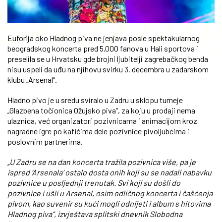
Euforija oko Hladnog piva ne jenjava posle spektakularnog
beogradskog koncerta pred 5.000 fanova u Hali sportova i
preselila se u Hrvatsku gde brojni ljubitelji zagrebačkog benda
nisu uspeli da uđu na njihovu svirku 3. decembra u zadarskom
klubu „Arsenal“.
Hladno pivo je u sredu sviralo u Zadru u sklopu turneje
„Glazbena točionica Ožujsko piva“, za koju u prodaji nema
ulaznica, već organizatori pozivnicama i animacijom kroz
nagradne igre po kafićima dele pozivnice pivoljubcima i
poslovnim partnerima.
„U Zadru se na dan koncerta tražila pozivnica više, pa je
ispred ‘Arsenala’ ostalo dosta onih koji su se nadali nabavku
pozivnice u posljednji trenutak. Svi koji su došli do
pozivnice i ušli u Arsenal, osim odličnog koncerta i čašćenja
pivom, kao suvenir su kući mogli odnijeti i album s hitovima
Hladnog piva“, izvještava splitski dnevnik Slobodna