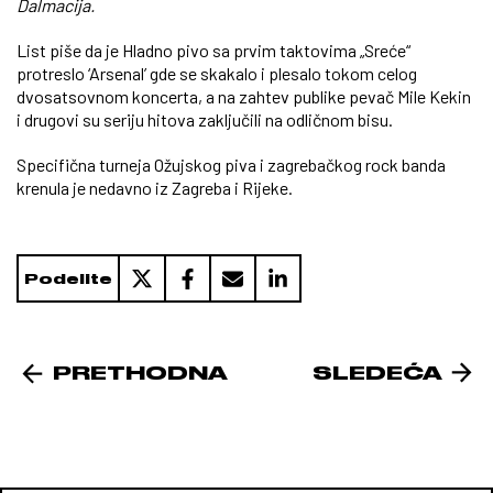
Dalmacija.
List piše da je Hladno pivo sa prvim taktovima „Sreće“
protreslo ‘Arsenal’ gde se skakalo i plesalo tokom celog
dvosatsovnom koncerta, a na zahtev publike pevač Mile Kekin
i drugovi su seriju hitova zaključili na odličnom bisu.
Specifična turneja Ožujskog piva i zagrebačkog rock banda
krenula je nedavno iz Zagreba i Rijeke.
Podelite
PRETHODNA
SLEDEĆA