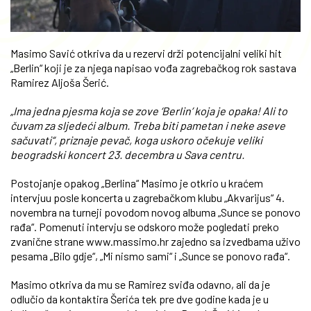
Masimo Savić otkriva da u rezervi drži potencijalni veliki hit
„Berlin“ koji je za njega napisao vođa zagrebačkog rok sastava
Ramirez Aljoša Šerić.
„Ima jedna pjesma koja se zove ‘Berlin’ koja je opaka! Ali to
čuvam za sljedeći album. Treba biti pametan i neke aseve
sačuvati“, priznaje pevač, koga uskoro očekuje veliki
beogradski koncert 23. decembra u Sava centru.
Postojanje opakog „Berlina“ Masimo je otkrio u kraćem
intervjuu posle koncerta u zagrebačkom klubu „Akvarijus“ 4.
novembra na turneji povodom novog albuma „Sunce se ponovo
rađa“. Pomenuti intervju se odskoro može pogledati preko
zvanične strane www.massimo.hr zajedno sa izvedbama uživo
pesama „Bilo gdje“, „Mi nismo sami“ i „Sunce se ponovo rađa“.
Masimo otkriva da mu se Ramirez sviđa odavno, ali da je
odlučio da kontaktira Šerića tek pre dve godine kada je u