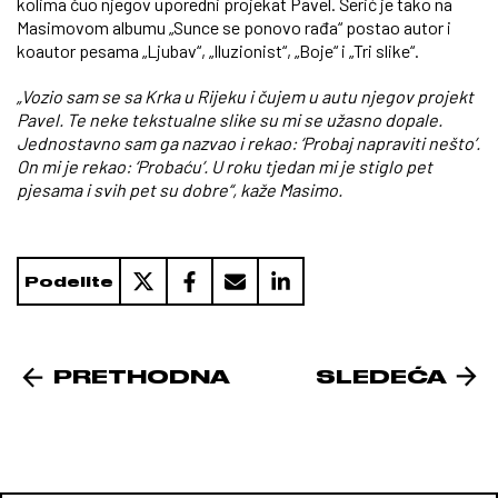
kolima čuo njegov uporedni projekat Pavel. Šerić je tako na
Masimovom albumu „Sunce se ponovo rađa“ postao autor i
koautor pesama „Ljubav“, „Iluzionist“, „Boje“ i „Tri slike“.
„Vozio sam se sa Krka u Rijeku i čujem u autu njegov projekt
Pavel. Te neke tekstualne slike su mi se užasno dopale.
Jednostavno sam ga nazvao i rekao: ‘Probaj napraviti nešto’.
On mi je rekao: ‘Probaću’. U roku tjedan mi je stiglo pet
pjesama i svih pet su dobre“, kaže Masimo.
Podelite
PRETHODNA
SLEDEĆA