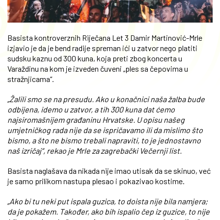
Basista kontroverznih Riječana Let 3 Damir Martinović-Mrle
izjavio je da je bend radije spreman ići u zatvor nego platiti
sudsku kaznu od 300 kuna, koja preti zbog koncerta u
Varaždinu na kom je izveden čuveni „ples sa čepovima u
stražnjicama“.
„Žalili smo se na presudu. Ako u konačnici naša žalba bude
odbijena, idemo u zatvor, a tih 300 kuna dat ćemo
najsiromašnijem građaninu Hrvatske. U opisu našeg
umjetničkog rada nije da se ispričavamo ili da mislimo što
bismo, a što ne bismo trebali napraviti, to je jednostavno
naš izričaj“, rekao je Mrle za zagrebački Večernji list.
Basista naglašava da nikada nije imao utisak da se skinuo, već
je samo prilikom nastupa plesao i pokazivao kostime.
„Ako bi tu neki put ispala guzica, to doista nije bila namjera;
da je pokažem. Također, ako bih ispalio čep iz guzice, to nije