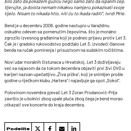
bilo zato da pokažem guzicu nego samo zato da ispalim čep.
Vjerujte, ja doista nemam nikakvu namjeru pokazivati svoje
tijelo. Nisam to nikada htio, niti ću to ikada raditi“, tvrdi Mrle.
Bend je u decembru 2006. godine nastupio u Varaždinu
oskudno odeven sa pomenutim čepovima, što je moralno
zgrozilo izvesnog građanina koji je podneo prijavu protiv Let 3.
Čak je i gradsko rukovodstvo podržalo Let 3, izvodeći članove
benda na ručak pomirenja i prisustvom na sudskim ročištima.
Novi udar moralnih čistunaca u Hrvatskoj, Let 3 doživljavaju
već sa najavom da će tokom decembra objaviti prvi živi DVD u
karijeri nazvan upečatljivo „Živa pička“, koji je snimljen prošle
godine u riječkom klubu „Hartera“ i najavljuje ga spot „Sokol“.
Polovinom novembra pjevač Let 3 Zoran Prodanović-Prlja
završio je u bolnici zbog upale pluća zbog čega je bend morao
otkazati sve koncerte do kraja decembra.
Podelite