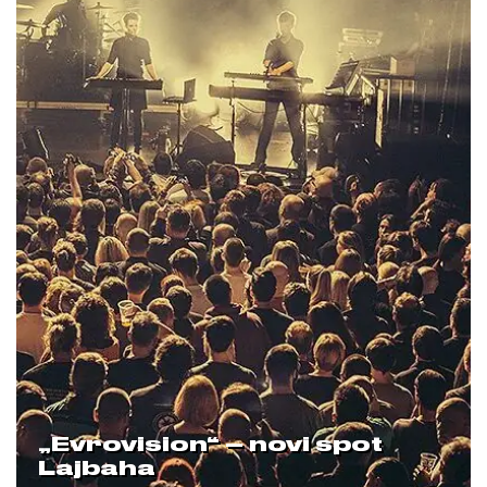
„Evrovision“ – novi spot
Lajbaha