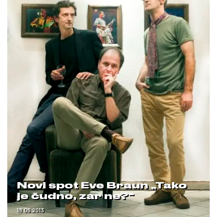
Novi spot Eve Braun „Tako
je čudno, zar ne?“
18.06.2013