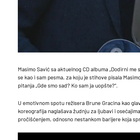
Masimo Savić sa aktuelnog CD albuma „Dodirni me slu
se kao i sam pesma, za koju je stihove pisala Masim
pitanja „Gde smo sad? Ko sam ja uopšte?“.
U emotivnom spotu režisera Brune Gracina kao glavni
koreografija naglašava žudnju za ljubavi i osećajima
pročišćenjem, odnosno nestankom barijere koja sp