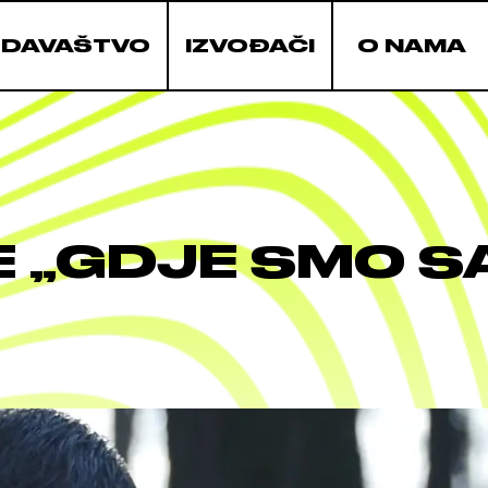
ZDAVAŠTVO
IZVOĐAČI
O NAMA
 „GDJE SMO S