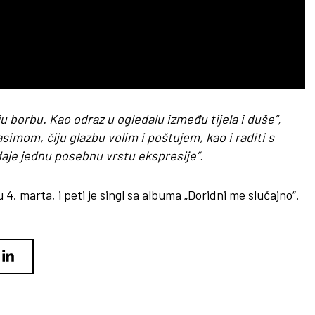
ju borbu. Kao odraz u ogledalu između tijela i duše“,
Masimom, čiju glazbu volim i poštujem, kao i raditi s
je jednu posebnu vrstu ekspresije“.
. marta, i peti je singl sa albuma „Doridni me slučajno“.