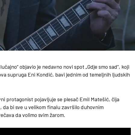
čajno“ objavio je nedavno novi spot „Gdje smo sad“, koji
ova supruga Eni Kondić, bavi jednim od temeljnih ljudskih
 protagonist pojavljuje se plesač Emil Matešić, čija
, da bi sve u velikom finalu završilo duhovnim
rečava da volimo svim žarom.