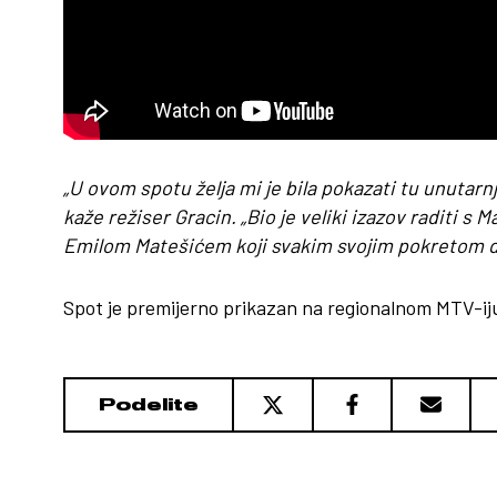
„U ovom spotu želja mi je bila pokazati tu unutarn
kaže režiser Gracin. „Bio je veliki izazov raditi s 
Emilom Matešićem koji svakim svojim pokretom da
Spot je premijerno prikazan na regionalnom MTV-iju 4
Podelite