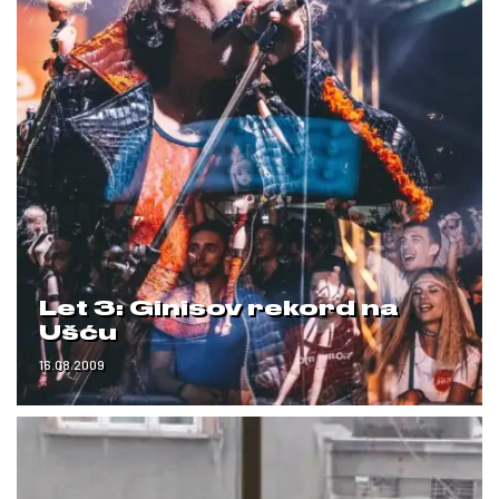
Let 3: Ginisov rekord na
Ušću
16.08.2009