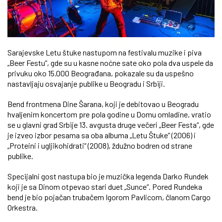
Sarajevske Letu štuke nastupom na festivalu muzike i piva
„Beer Festu“, gde su u kasne noćne sate oko pola dva uspele da
privuku oko 15.000 Beograđana, pokazale su da uspešno
nastavljaju osvajanje publike u Beogradu i Srbiji.
Bend frontmena Dine Šarana, koji je debitovao u Beogradu
hvaljenim koncertom pre pola godine u Domu omladine, vratio
se u glavni grad Srbije 13. avgusta druge večeri „Beer Festa“, gde
je izveo izbor pesama sa oba albuma „Letu Štuke“ (2006) i
„Proteini i ugljikohidrati“ (2008), ždužno bodren od strane
publike.
Specijalni gost nastupa bio je muzička legenda Darko Rundek
koji je sa Dinom otpevao stari duet „Sunce“. Pored Rundeka
bend je bio pojačan trubačem Igorom Pavlicom, članom Cargo
Orkestra.