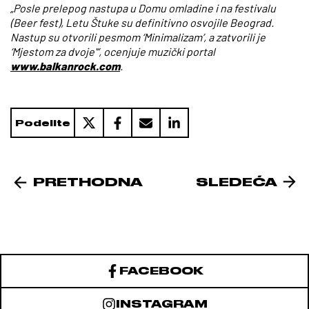
„Posle prelepog nastupa u Domu omladine i na festivalu
(Beer fest), Letu Štuke su definitivno osvojile Beograd.
Nastup su otvorili pesmom ‘Minimalizam’, a zatvorili je
‘Mjestom za dvoje'“, ocenjuje muzički portal
www.balkanrock.com
.
Podelite
PRETHODNA
SLEDEĆA
FACEBOOK
INSTAGRAM