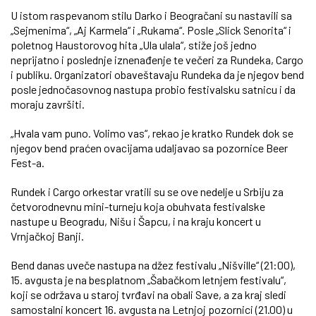
U istom raspevanom stilu Darko i Beogračani su nastavili sa
„Sejmenima“, „Aj Karmela“ i „Rukama“. Posle „Slick Senorita“ i
poletnog Haustorovog hita „Ula ulala“, stiže još jedno
neprijatno i poslednje iznenađenje te večeri za Rundeka, Cargo
i publiku. Organizatori obaveštavaju Rundeka da je njegov bend
posle jednočasovnog nastupa probio festivalsku satnicu i da
moraju završiti.
„Hvala vam puno. Volimo vas“, rekao je kratko Rundek dok se
njegov bend praćen ovacijama udaljavao sa pozornice Beer
Fest-a.
Rundek i Cargo orkestar vratili su se ove nedelje u Srbiju za
četvorodnevnu mini-turneju koja obuhvata festivalske
nastupe u Beogradu, Nišu i Šapcu, i na kraju koncert u
Vrnjačkoj Banji.
Bend danas uveče nastupa na džez festivalu „Nišville“ (21:00),
15. avgusta je na besplatnom „Šabačkom letnjem festivalu“,
koji se održava u staroj tvrđavi na obali Save, a za kraj sledi
samostalni koncert 16. avgusta na Letnjoj pozornici (21.00) u