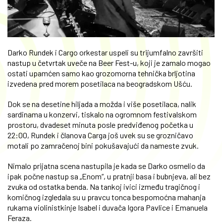
Darko Rundek i Cargo orkestar uspeli su trijumfalno završiti
nastup u četvrtak uveče na Beer Fest-u, koji je zamalo mogao
ostati upamćen samo kao grozomorna tehnička brljotina
izvedena pred morem posetilaca na beogradskom Ušću.
Dok se na desetine hiljada a možda i više posetilaca, nalik
sardinama u konzervi, tiskalo na ogromnom festivalskom
prostoru, dvadeset minuta posle predviđenog početka u
22:00, Rundek i članova Carga još uvek su se grozničavo
motali po zamračenoj bini pokušavajući da nameste zvuk.
Nimalo prijatna scena nastupila je kada se Darko osmelio da
ipak počne nastup sa „Enom“, u pratnji basa i bubnjeva, ali bez
zvuka od ostatka benda. Na tankoj ivici između tragičnog i
komičnog izgledala su u pravcu tonca bespomoćna mahanja
rukama violinistkinje Isabel i duvača Igora Pavlice i Emanuela
Feraza.