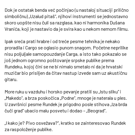
Dok je ostatak benda već počinjao (u nastaloj situaciji prilično
simboličnu) „Uzalud pitaš“, njihovi instrumenti se jednostavno
skoro uopšte nisu čuli sa razglasa, kao ni harmonika Dušana
Vranića, koji je nastavio da je svira kao u nekom nemom filmu.
Ipak sreća prati hrabre i od treće pesme tehnika je nekako
proradila i Cargo se oglasio punom snagom. Početne neprilike
nisu poljuljale samopouzdanje Carga, a isto tako pokazalo se
još jednom ogromno poštovanje srpske publike prema
Rundeku, kojoj čini se ne bi nimalo smetalo ni da je hrvatski
muzičar bio prisiljen da čitav nastup izvede sam uz akustičnu
gitaru.
More ruku u vazduhu i horsko pevanje pratili su „Istu sliku“ i
„Makedo“, a brza poskočica „Podne“, mnoge je naterala u ples.
U završnici pesme Rundek je prigodno posle stihova „Iza brda
čuči grad“ ubacio malu posvetu i dodao – „Beograd“.
„I kako je? Pivo osvežava?“, kratko se zainteresovao Rundek
za raspoloženje publike.