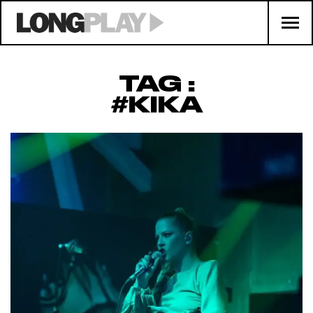
TAG :
#KIKA