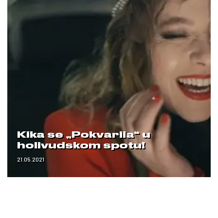
Kika se „Pokvarila“ u
holivudskom spotu!
21.05.2021