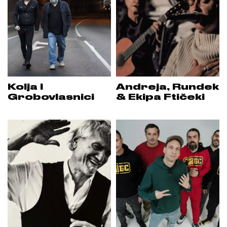
Kolja I
Andreja, Rundek
Grobovlasnici
& Ekipa Ftičeki