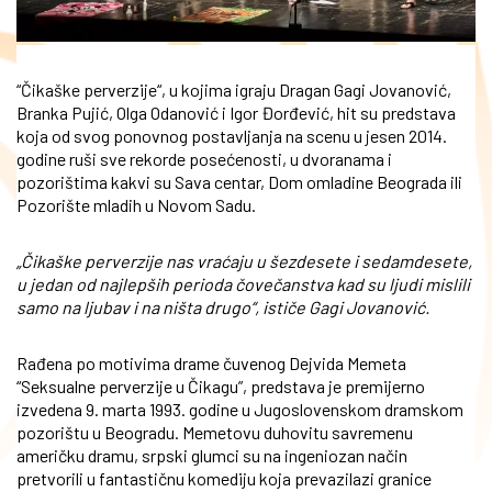
“Čikaške perverzije“, u kojima igraju Dragan Gagi Jovanović,
Branka Pujić, Olga Odanović i Igor Đorđević, hit su predstava
koja od svog ponovnog postavljanja na scenu u jesen 2014.
godine ruši sve rekorde posećenosti, u dvoranama i
pozorištima kakvi su Sava centar, Dom omladine Beograda ili
Pozorište mladih u Novom Sadu.
„Čikaške perverzije nas vraćaju u šezdesete i sedamdesete,
u jedan od najlepših perioda čovečanstva kad su ljudi mislili
samo na ljubav i na ništa drugo“, ističe Gagi Jovanović.
Rađena po motivima drame čuvenog Dejvida Memeta
“Seksualne perverzije u Čikagu”, predstava je premijerno
izvedena 9. marta 1993. godine u Jugoslovenskom dramskom
pozorištu u Beogradu. Memetovu duhovitu savremenu
američku dramu, srpski glumci su na ingeniozan način
pretvorili u fantastičnu komediju koja prevazilazi granice