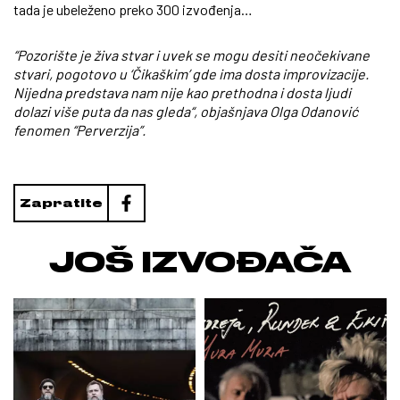
tada je ubeleženo preko 300 izvođenja…
“Pozorište je živa stvar i uvek se mogu desiti neočekivane
stvari, pogotovo u ‘Čikaškim’ gde ima dosta improvizacije.
Nijedna predstava nam nije kao prethodna i dosta ljudi
dolazi više puta da nas gleda“, objašnjava Olga Odanović
fenomen “Perverzija”.
Zapratite
JOŠ IZVOĐAČA