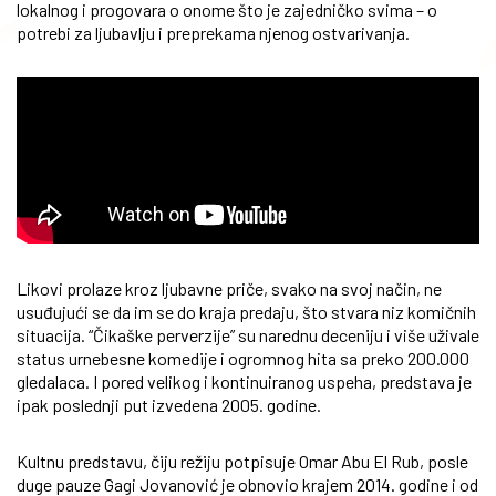
lokalnog i progovara o onome što je zajedničko svima – o
potrebi za ljubavlju i preprekama njenog ostvarivanja.
Likovi prolaze kroz ljubavne priče, svako na svoj način, ne
usuđujući se da im se do kraja predaju, što stvara niz komičnih
situacija. “Čikaške perverzije” su narednu deceniju i više uživale
status urnebesne komedije i ogromnog hita sa preko 200.000
gledalaca. I pored velikog i kontinuiranog uspeha, predstava je
ipak poslednji put izvedena 2005. godine.
Kultnu predstavu, čiju režiju potpisuje Omar Abu El Rub, posle
duge pauze Gagi Jovanović je obnovio krajem 2014. godine i od