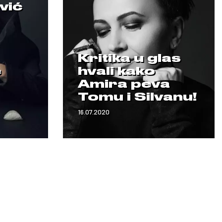
vić
Kritika u glas
e
hvali kako
Amira peva
Tomu i Silvanu!
16.07.2020