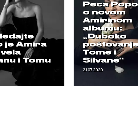
Peca Popo
o novom
Amirinom
albumu:
ledajte
„Duboko
o je Amira
poštovanj
ivela
Tome i
anu i Tomu
Silvane“
21.07.2020