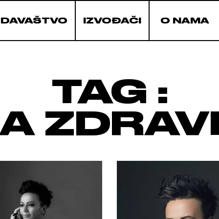
ZDAVAŠTVO
IZVOĐAČI
O NAMA
TAG :
A ZDRAV