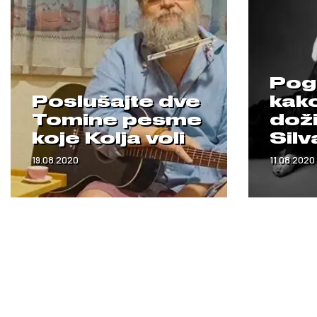
Pog
Poslušajte dve
kak
Tomine pesme
dož
koje Kolja voli
Silv
19.08.2020
11.08.2020