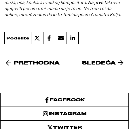
muža, oca, kockara i velikog kompozitora. Na prve taktove
njegovih pesama, mi znamo da je to on. Ne treba ni da
gukne, mi već znamo da je to Tomina pesma“, smatra Kolja.
Podelite
PRETHODNA
SLEDEĆA
FACEBOOK
INSTAGRAM
TWITTER