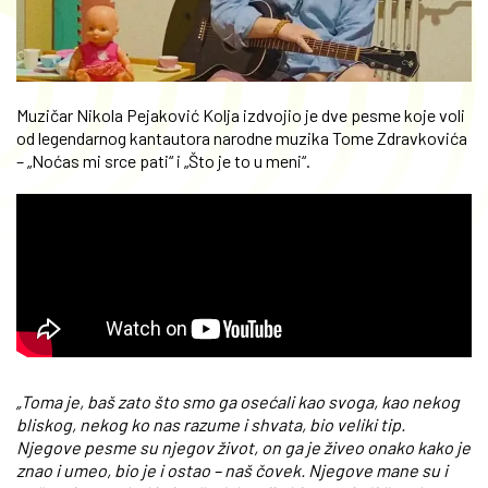
Muzičar Nikola Pejaković Kolja izdvojio je dve pesme koje voli
od legendarnog kantautora narodne muzika Tome Zdravkovića
– „Noćas mi srce pati“ i „Što je to u meni“.
„Toma je, baš zato što smo ga osećali kao svoga, kao nekog
bliskog, nekog ko nas razume i shvata, bio veliki tip.
Njegove pesme su njegov život, on ga je živeo onako kako je
znao i umeo, bio je i ostao – naš čovek. Njegove mane su i