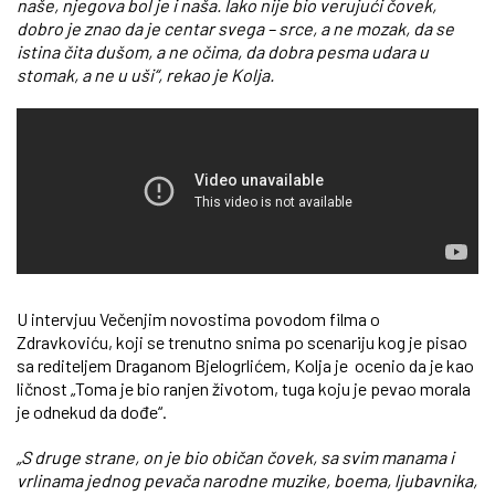
naše, njegova bol je i naša. Iako nije bio verujući čovek,
dobro je znao da je centar svega – srce, a ne mozak, da se
istina čita dušom, a ne očima, da dobra pesma udara u
stomak, a ne u uši“, rekao je Kolja.
U intervjuu Večenjim novostima povodom filma o
Zdravkoviću, koji se trenutno snima po scenariju kog je pisao
sa rediteljem Draganom Bjelogrlićem, Kolja je ocenio da je kao
ličnost „Toma je bio ranjen životom, tuga koju je pevao morala
je odnekud da dođe“.
„S druge strane, on je bio običan čovek, sa svim manama i
vrlinama jednog pevača narodne muzike, boema, ljubavnika,