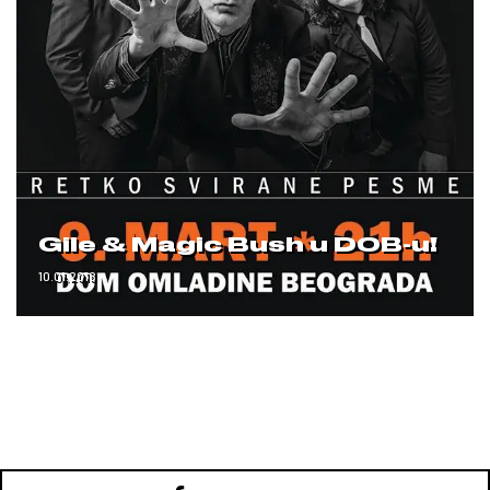
Gile & Magic Bush u DOB-u!
10.01.2018