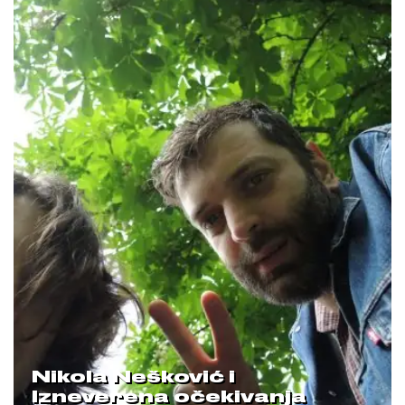
Nikola Nešković i
Izneverena očekivanja