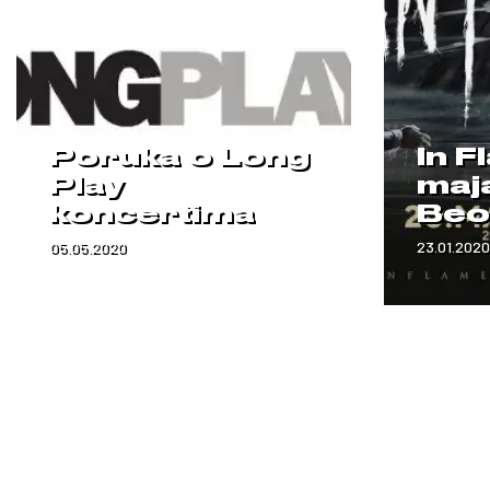
Poruka o Long
In F
Play
maj
koncertima
Beo
05.05.2020
23.01.2020