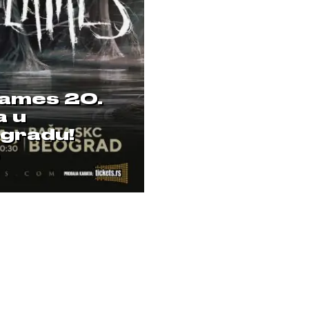
lames 20.
a u
gradu!