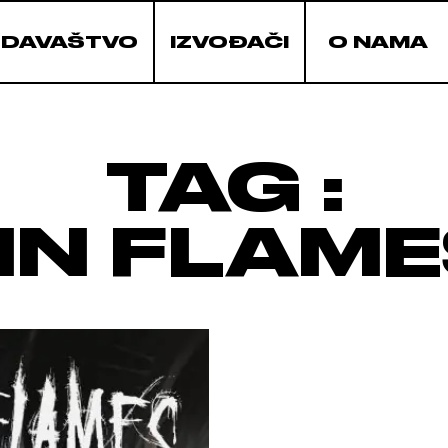
ZDAVAŠTVO
IZVOĐAČI
O NAMA
TAG :
IN FLAM