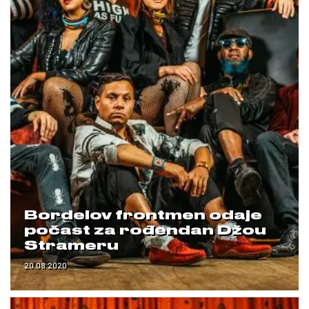
Bordelov frontmen odaje
počast za rođendan Džou
Strameru
20.08.2020