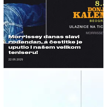
Morrissey danas slavi
rođendan, a čestitke je
uputio i našem velikom
teniseru!
22.05.2025