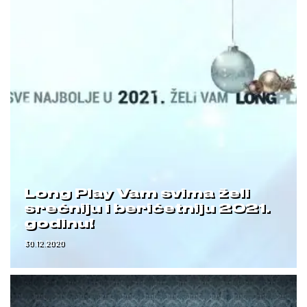
Long Play Vam svima želi
srećniju i berićetniju 2021.
godinu!
30.12.2020