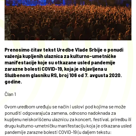
Prenosimo čitav tekst Uredbe Vlade Srbije o ponudi
važenja kupljenih ulaznica za kulturno-umetničke
manifestacije koje su otkazane usled pandemije
zarazne bolesti COVID-19, koja je objavljena u
Službenom glasniku RS, broj 106 od 7. avgusta 2020.
godine.
Član 1
Ovom uredbom uređuju se način i uslovi pod kojima se može
ponuditi odgovarajuća zamena, odnosno nadoknada za
kupljenu neiskorišćenu ulaznicu za koncert, festival, priredbu ili
drugu kulturno-umetničku manifestaciju koja je otkazana usled
pandemije zarazne bolesti COVID-19 (u daljem tekstu: