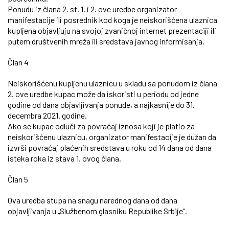
Ponudu iz člana 2. st. 1. i 2. ove uredbe organizator
manifestacije ili posrednik kod koga je neiskorišćena ulaznica
kupljena objavljuju na svojoj zvaničnoj internet prezentaciji ili
putem društvenih mreža ili sredstava javnog informisanja.
Član 4
Neiskorišćenu kupljenu ulaznicu u skladu sa ponudom iz člana
2. ove uredbe kupac može da iskoristi u periodu od jedne
godine od dana objavljivanja ponude, a najkasnije do 31.
decembra 2021. godine.
Ako se kupac odluči za povraćaj iznosa koji je platio za
neiskorišćenu ulaznicu, organizator manifestacije je dužan da
izvrši povraćaj plaćenih sredstava u roku od 14 dana od dana
isteka roka iz stava 1. ovog člana.
Član 5
Ova uredba stupa na snagu narednog dana od dana
objavljivanja u „Službenom glasniku Republike Srbije“.