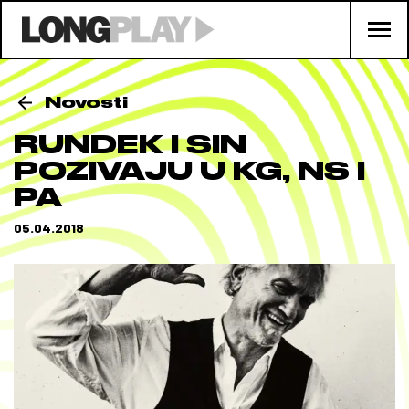
Novosti
RUNDEK I SIN
POZIVAJU U KG, NS I
PA
05.04.2018