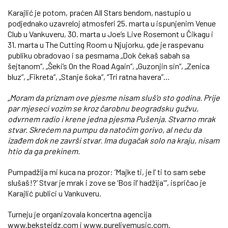
Karajlić je potom, praćen All Stars bendom, nastupio u
podjednako uzavreloj atmosferi 25. marta u ispunjenim Venue
Club u Vankuveru, 30. marta u Joe’s Live Rosemont u Čikagu i
31. marta u The Cutting Room u Njujorku, gde je raspevanu
publiku obradovao i sa pesmama „Dok čekaš sabah sa
šejtanom“, „Šeki’s On the Road Again“, „Guzonjin sin“, „Zenica
bluz“, „Fikreta“, „Stanje šoka“, “Tri ratna havera”…
„Moram da priznam ove pjesme nisam sluš’o sto godina. Prije
par mjeseci vozim se kroz čarobnu beogradsku gužvu,
odvrnem radio i krene jedna pjesma Pušenja. Stvarno mrak
stvar. Skrećem na pumpu da natočim gorivo, al neću da
izađem dok ne završi stvar. Ima dugačak solo na kraju, nisam
htio da ga prekinem.
Pumpadžija mi kuca na prozor: ‘Majke ti, je l’ ti to sam sebe
slušaš!?’ Stvar je mrak i zove se ‘Bos il’ hadžija'“, ispričao je
Karajlić publici u Vankuveru.
Turneju je organizovala koncertna agencija
www.bekstejdz.com i www.purelivemusic.com.