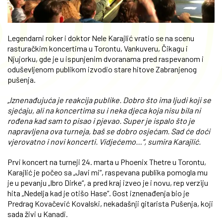
Legendarni roker i doktor Nele Karajlić vratio se na scenu
rasturačkim koncertima u Torontu, Vankuveru, Čikagu i
Njujorku, gde je u ispunjenim dvoranama pred raspevanom i
oduševljenom publikom izvodio stare hitove Zabranjenog
pušenja.
„Iznenađujuća je reakcija publike. Dobro što ima ljudi koji se
sjećaju, ali na koncertima su i neka djeca koja nisu bila ni
rođena kad sam to pisao i pjevao. Super je ispalo što je
napravljena ova turneja, baš se dobro osjećam. Sad će doći
vjerovatno i novi koncerti. Vidjećemo…“, sumira Karajlić.
Prvi koncert na turneji 24. marta u Phoenix Thetre u Torontu,
Karajlić je počeo sa „Javi mi“, raspevana publika pomogla mu
je u pevanju „Ibro Dirke“, a pred kraj izveo je i novu, rep verziju
hita „Nedelja kad je otišo Hase“. Gost iznenađenja bio je
Predrag Kovačević Kovalski, nekadašnji gitarista Pušenja, koji
sada živi u Kanadi.