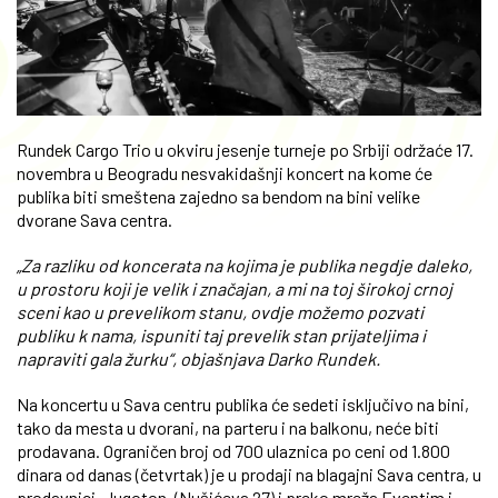
Rundek Cargo Trio u okviru jesenje turneje po Srbiji održaće 17.
novembra u Beogradu nesvakidašnji koncert na kome će
publika biti smeštena zajedno sa bendom na bini velike
dvorane Sava centra.
„Za razliku od koncerata na kojima je publika negdje daleko,
u prostoru koji je velik i značajan, a mi na toj širokoj crnoj
sceni kao u prevelikom stanu, ovdje možemo pozvati
publiku k nama, ispuniti taj prevelik stan prijateljima i
napraviti gala žurku“, objašnjava Darko Rundek.
Na koncertu u Sava centru publika će sedeti isključivo na bini,
tako da mesta u dvorani, na parteru i na balkonu, neće biti
prodavana. Ograničen broj od 700 ulaznica po ceni od 1.800
dinara od danas (četvrtak) je u prodaji na blagajni Sava centra, u
prodavnici „Jugoton „(Nušićeva 27) i preko mreža Eventim i