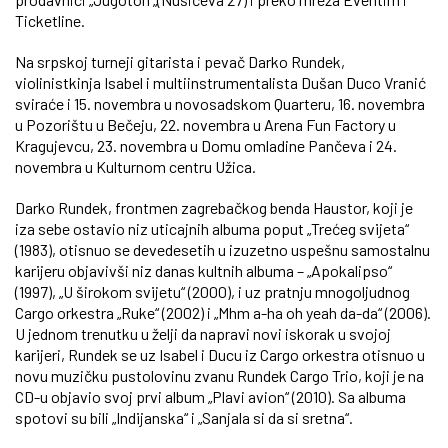
Ticketline.
Na srpskoj turneji gitarista i pevač Darko Rundek,
violinistkinja Isabel i multiinstrumentalista Dušan Duco Vranić
sviraće i 15. novembra u novosadskom Quarteru, 16. novembra
u Pozorištu u Bečeju, 22. novembra u Arena Fun Factory u
Kragujevcu, 23. novembra u Domu omladine Pančeva i 24.
novembra u Kulturnom centru Užica.
Darko Rundek, frontmen zagrebačkog benda Haustor, koji je
iza sebe ostavio niz uticajnih albuma poput „Trećeg svijeta“
(1983), otisnuo se devedesetih u izuzetno uspešnu samostalnu
karijeru objavivši niz danas kultnih albuma – „Apokalipso“
(1997), „U širokom svijetu“ (2000), i uz pratnju mnogoljudnog
Cargo orkestra „Ruke“ (2002) i „Mhm a-ha oh yeah da-da“ (2006).
U jednom trenutku u želji da napravi novi iskorak u svojoj
karijeri, Rundek se uz Isabel i Ducu iz Cargo orkestra otisnuo u
novu muzičku pustolovinu zvanu Rundek Cargo Trio, koji je na
CD-u objavio svoj prvi album „Plavi avion“ (2010). Sa albuma
spotovi su bili „Indijanska“ i „Sanjala si da si sretna“.