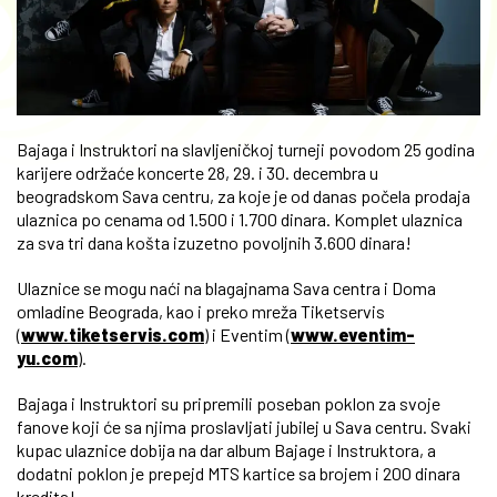
Bajaga i Instruktori na slavljeničkoj turneji povodom 25 godina
karijere održaće koncerte 28, 29. i 30. decembra u
beogradskom Sava centru, za koje je od danas počela prodaja
ulaznica po cenama od 1.500 i 1.700 dinara. Komplet ulaznica
za sva tri dana košta izuzetno povoljnih 3.600 dinara!
Ulaznice se mogu naći na blagajnama Sava centra i Doma
omladine Beograda, kao i preko mreža Tiketservis
(
www.tiketservis.com
) i Eventim (
www.eventim-
yu.com
).
Bajaga i Instruktori su pripremili poseban poklon za svoje
fanove koji će sa njima proslavljati jubilej u Sava centru. Svaki
kupac ulaznice dobija na dar album Bajage i Instruktora, a
dodatni poklon je prepejd MTS kartice sa brojem i 200 dinara
kredita!