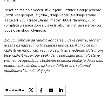
Posetiocima prve večeri uz kupljene ulaznice sleduje prvenac
„Pozitivna geografija“ (1984), druge večeri „Sa druge strane
jastuka“ (1985) i treće „Jahači magle“ (1986). Naravno, kupci
kompleta ulaznica dobijaju sva tri albuma institucije srpskog i
jugoslovenskog rokenrola.
„Odlučili smo se da radimo koncerte u Sava centru, jer nam
je želja da napravimo tri različita koncerta. Koliko će biti
različiti ne mogu vam reći, to će biti iznenađenje. Uglavnom,
biće različit repertoar svaki dan i specijalni gosti. Pošto je
vreme novogodišnjih i božićnih praznika običaj je da se daju
pokloni, tako da ćemo uz karte deliti prva tri albuma“,
objašnjava Momčilo Bajagić.
Podelite