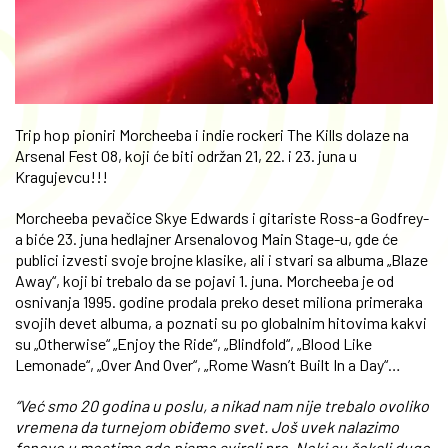
Trip hop pioniri Morcheeba i indie rockeri The Kills dolaze na
Arsenal Fest 08, koji će biti održan 21, 22. i 23. juna u
Kragujevcu!!!
Morcheeba pevačice Skye Edwards i gitariste Ross-a Godfrey-
a biće 23. juna hedlajner Arsenalovog Main Stage-u, gde će
publici izvesti svoje brojne klasike, ali i stvari sa albuma „Blaze
Away“, koji bi trebalo da se pojavi 1. juna. Morcheeba je od
osnivanja 1995. godine prodala preko deset miliona primeraka
svojih devet albuma, a poznati su po globalnim hitovima kakvi
su „Otherwise“ „Enjoy the Ride“, „Blindfold“, „Blood Like
Lemonade“, „Over And Over“, „Rome Wasn’t Built In a Day“…
“Već smo 20 godina u poslu, a nikad nam nije trebalo ovoliko
vremena da turnejom obiđemo svet. Još uvek nalazimo
fanove u mestima gde nismo svirali pre. Neki su čekali dugo