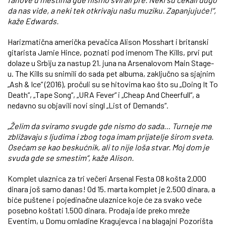
da nas vide, a neki tek otkrivaju našu muziku. Zapanjujuće!“,
kaže Edwards.
Harizmatična američka pevačica Alison Mosshart i britanski
gitarista Jamie Hince, poznati pod imenom The Kills, prvi put
dolaze u Srbiju za nastup 21. juna na Arsenalovom Main Stage-
u. The Kills su snimili do sada pet albuma, zaključno sa sjajnim
„Ash & Ice“ (2016), pročuli su se hitovima kao što su „Doing It To
Death“, „Tape Song“, „URA Fever“ i „Cheap And Cheerfull“, a
nedavno su objavili novi singl „List of Demands“.
„Želim da sviramo svugde gde nismo do sada… Turneje me
zbližavaju s ljudima i zbog toga imam prijatelje širom sveta.
Osećam se kao beskućnik, ali to nije loša stvar. Moj dom je
svuda gde se smestim“, kaže Alison.
Komplet ulaznica za tri večeri Arsenal Festa 08 košta 2.000
dinara još samo danas! Od 15. marta komplet je 2.500 dinara, a
biće puštene i pojedinačne ulaznice koje će za svako veče
posebno koštati 1.500 dinara. Prodaja ide preko mreže
Eventim, u Domu omladine Kragujevca i na blagajni Pozorišta