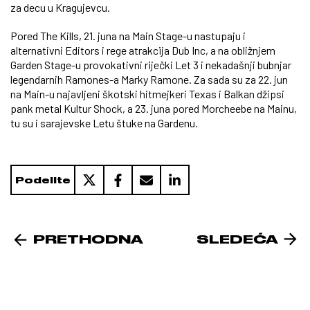
za decu u Kragujevcu.
Pored The Kills, 21. juna na Main Stage-u nastupaju i
alternativni Editors i rege atrakcija Dub Inc, a na obližnjem
Garden Stage-u provokativni riječki Let 3 i nekadašnji bubnjar
legendarnih Ramones-a Marky Ramone. Za sada su za 22. jun
na Main-u najavljeni škotski hitmejkeri Texas i Balkan džipsi
pank metal Kultur Shock, a 23. juna pored Morcheebe na Mainu,
tu su i sarajevske Letu štuke na Gardenu.
Podelite
PRETHODNA
SLEDEĆA