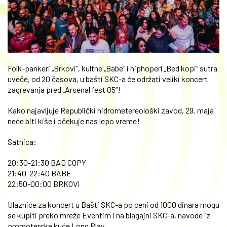
Folk-pankeri „Brkovi“, kultne „Babe“ i hiphoperi „Bed kopi“ sutra
uveče, od 20 časova, u bašti SKC-a će održati veliki koncert
zagrevanja pred „Arsenal fest 05“!
Kako najavljuje Republički hidrometereološki zavod, 29. maja
neće biti kiše i očekuje nas lepo vreme!
Satnica:
20:30-21:30 BAD COPY
21:40-22:40 BABE
22:50-00:00 BRKOVI
Ulaznice za koncert u Bašti SKC-a po ceni od 1000 dinara mogu
se kupiti preko mreže Eventim i na blagajni SKC-a, navode iz
promoterske kuće Long Play.