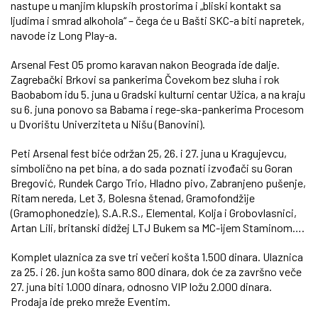
nastupe u manjim klupskih prostorima i „bliski kontakt sa
ljudima i smrad alkohola“ – čega će u Bašti SKC-a biti napretek,
navode iz Long Play-a.
Arsenal Fest 05 promo karavan nakon Beograda ide dalje.
Zagrebački Brkovi sa pankerima Čovekom bez sluha i rok
Baobabom idu 5. juna u Gradski kulturni centar Užica, a na kraju
su 6. juna ponovo sa Babama i rege-ska-pankerima Procesom
u Dvorištu Univerziteta u Nišu (Banovini).
Peti Arsenal fest biće održan 25, 26. i 27. juna u Kragujevcu,
simbolično na pet bina, a do sada poznati izvođači su Goran
Bregović, Rundek Cargo Trio, Hladno pivo, Zabranjeno pušenje,
Ritam nereda, Let 3, Bolesna štenad, Gramofondžije
(Gramophonedzie), S.A.R.S., Elemental, Kolja i Grobovlasnici,
Artan Lili, britanski didžej LTJ Bukem sa MC-ijem Staminom….
Komplet ulaznica za sve tri večeri košta 1.500 dinara. Ulaznica
za 25. i 26. jun košta samo 800 dinara, dok će za završno veče
27. juna biti 1.000 dinara, odnosno VIP ložu 2.000 dinara.
Prodaja ide preko mreže Eventim.