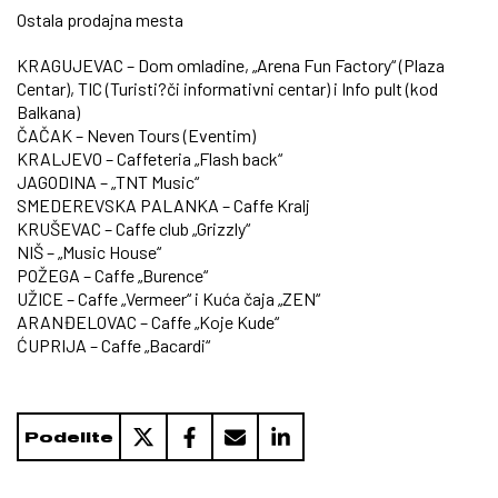
Ostala prodajna mesta
KRAGUJEVAC – Dom omladine, „Arena Fun Factory“ (Plaza
Centar), TIC (Turisti?či informativni centar) i Info pult (kod
Balkana)
ČAČAK – Neven Tours (Eventim)
KRALJEVO – Caffeteria „Flash back“
JAGODINA – „TNT Music“
SMEDEREVSKA PALANKA – Caffe Kralj
KRUŠEVAC – Caffe club „Grizzly“
NIŠ – „Music House“
POŽEGA – Caffe „Burence“
UŽICE – Caffe „Vermeer“ i Kuća čaja „ZEN“
ARANĐELOVAC – Caffe „Koje Kude“
ĆUPRIJA – Caffe „Bacardi“
Podelite