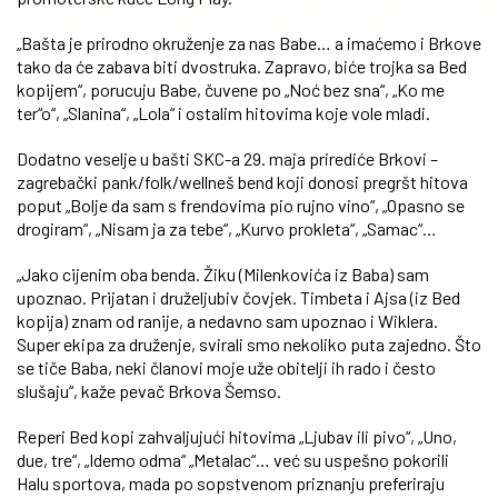
„Bašta je prirodno okruženje za nas Babe… a imaćemo i Brkove
tako da će zabava biti dvostruka. Zapravo, biće trojka sa Bed
kopijem“, porucuju Babe, čuvene po „Noć bez sna“, „Ko me
ter“o“, „Slanina“, „Lola“ i ostalim hitovima koje vole mladi.
Dodatno veselje u bašti SKC-a 29. maja prirediće Brkovi –
zagrebački pank/folk/wellneš bend koji donosi pregršt hitova
poput „Bolje da sam s frendovima pio rujno vino“, „Opasno se
drogiram“, „Nisam ja za tebe“, „Kurvo prokleta“, „Samac“…
„Jako cijenim oba benda. Žiku (Milenkovića iz Baba) sam
upoznao. Prijatan i druželjubiv čovjek. Timbeta i Ajsa (iz Bed
kopija) znam od ranije, a nedavno sam upoznao i Wiklera.
Super ekipa za druženje, svirali smo nekoliko puta zajedno. Što
se tiče Baba, neki članovi moje uže obitelji ih rado i često
slušaju“, kaže pevač Brkova Šemso.
Reperi Bed kopi zahvaljujući hitovima „Ljubav ili pivo“, „Uno,
due, tre“, „Idemo odma“ „Metalac“… već su uspešno pokorili
Halu sportova, mada po sopstvenom priznanju preferiraju