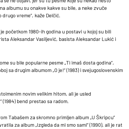
da se ne objavi, jer su tu pesme koje su nekad nešto
e na albumu su onakve kakve su bile, a neke zvuče
o drugo vreme“, kaže Delčić.
e početkom 1980-ih godina u postavi u kojoj su bili
arista Aleksandar Vasiljević, basista Aleksandar Lukić i
kome su bile popularne pesme „Ti imaš dosta godina“,
roboj sa drugim albumom „O je!“ (1983) i svejugoslovenskim
toimenim novim velikim hitom, ali je usled
“ (1984) bend prestao sa radom.
rom Tabašem za skromno primljen album „U Škripcu“
atila za album „Izgleda da mi smo sami“ (1990), ali je rat