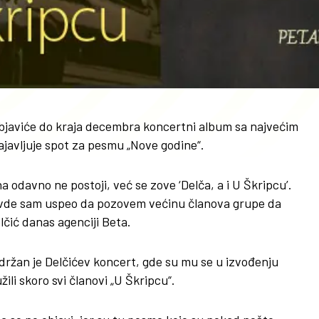
objaviće do kraja decembra koncertni album sa najvećim
ajavljuje spot za pesmu „Nove godine“.
a odavno ne postoji, već se zove ‘Delča, a i U Škripcu’.
 ovde sam uspeo da pozovem većinu članova grupe da
lčić danas agenciji Beta.
žan je Delčićev koncert, gde su mu se u izvođenju
užili skoro svi članovi „U Škripcu“.