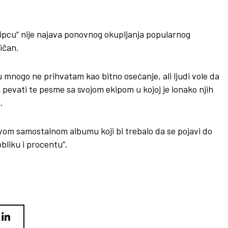
kripcu“ nije najava ponovnog okupljanja popularnog
ičan.
u mnogo ne prihvatam kao bitno osećanje, ali ljudi vole da
m pevati te pesme sa svojom ekipom u kojoj je ionako njih
.
 svom samostalnom albumu koji bi trebalo da se pojavi do
obliku i procentu“.