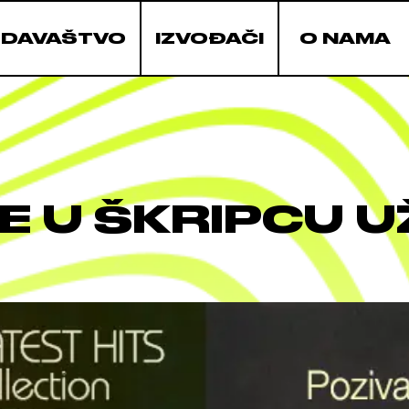
ZDAVAŠTVO
IZVOĐAČI
O NAMA
E U ŠKRIPCU U