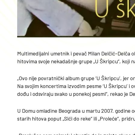
Multimedijalni umetnik i pevač Milan Delčić-Delča 
hitovima svoje nekadašnje grupe „U Škripcu“, koji n
„Ovo nije povratnički album grupe ‘U Škripcu’, jer on
Na svojim koncertima izvodim pesme ‘U Škripcu’ i
dođu i odsviraju svako u ponekoj pesmi“, rekao je De
U Domu omladine Beograda u martu 2007. godine odr
starih hitova poput „Sići do reke“ ili „Proleće“, pridr