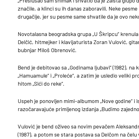
„Preslušao sam snimak i shvatio da je zaista glupo 
značile, a klinci su ih danas zaboravili. Neke pesm
drugačije, jer su pesme same shvatile da je ovo nek
Novotalasna beogradska grupa „U Škripcu“ krenula j
Delčić, hitmejker i klavijaturista Zoran Vulović, git
bubnjar Miloš Obrenović.
Bend je debitovao sa „Godinama ljubavi“ (1982), na 
„Hamuamule“ i „Proleće“, a zatim je usledio veliki p
hitom „Sići do reke“.
Uspeh je ponovljen mimi-albumom „Nove godine“ i is
razočaravajuće primljenog izdanja „Budimo zajedno
Vulović je bend oživeo sa novim pevačem Aleksand
(1987), a potom se stara postava sa Delčom na čelu vr