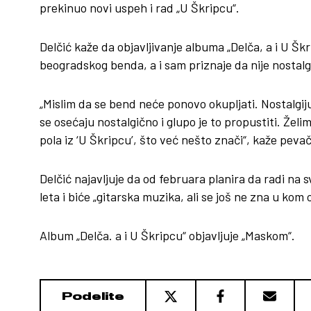
prekinuo novi uspeh i rad „U Škripcu“.
Delčić kaže da objavljivanje albuma „Delča, a i U Š
beogradskog benda, a i sam priznaje da nije nostalg
„Mislim da se bend neće ponovo okupljati. Nostalgij
se osećaju nostalgično i glupo je to propustiti. Želi
pola iz ‘U Škripcu’, što već nešto znači“, kaže pevač
Delčić najavljuje da od februara planira da radi na
leta i biće „gitarska muzika, ali se još ne zna u kom 
Album „Delča. a i U Škripcu“ objavljuje „Maskom“.
Podelite