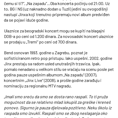
čemu si ti?“, „Na zapadu“…Oba koncerta počinju od 21:00. Uz
to, BG i NS (uz naknadno dodan u Tuzli) jedini su ovogodišnji
nastupi Jinxa koji trenutno pripremaju novi album predviđen
da se pojavi iduće godine.
Ulaznice za beogradski koncert mogu se kupiti na blagajni
DOB-a po ceni od 1.200 dinara. Za novosadski koncert ulaznice
se prodaju u „Tremi“ po ceni od 700 dinara.
Bend osnovan 1993. godine u Zagrebu, poznat je
sofisticiranom retro pop pristupu. Iako uspešni, 2002. godine
Jinx prestaju sa radom usled unutrašnjih trzavica. Ipak,
pomalo nenadano u velikom stilu se vraćaju na scenu posle pet
godina pauze uspešnim albumom „Na zapadu“ (2007),
koncertnim „Jinx Live“ (2008), a prošle godine zarađuju i
nominaciju za regionalnu MTV nagradu.
„Imali smo sreću da smo se dosta rano raspali. To ti pruža
mogućnost da se relativno mlad iskupiš za greške i kreneš
ponovo. Sigurno je pauza djelovala pozitivno. Neku školu iz
raspada smo izvukli. Raspali smo se zbog neslaganja oko