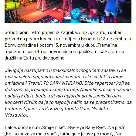
Sofisticirani retro poperi iz Zagreba, Jinx, garantuju dobar
provod na prvom koncertu u karijeri u Beogradu 12. novembra u
Domu omladine i potom 13. novembra u klubu „Trema“ na
repriznom susretu sa novosadskom publikom, sa kojom su
družili na Exitu pre dve godine.
„Svugdje nastupamo u maksimalno mogućem sastavu i sa
maksimalno mogućim angažmanom. Tako će biti u Domu
omladine i ‘Tremi’. TO GARANTIRAMO! Biće repertoar koji se
dokazao na prošlogodišnjoj turneji. Najbolje što se možemo
nadati je da to bude u stvari najordinarniji zamislivi Jinx
koncert! Mislim da je to najbolji način da se prezentiramo, da
budemo tipični Jinx“, kaže gitarista Coco Moskito
(Mosquito).
Dakle, dođite čuti „Smijem se“, „Bye Bye Baby Bye“, „Na plaži“,
„Koliko suza za malo sna“, „Tamo gdje je sve po mom“, „Na