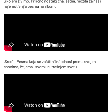
u kojem živimo. Prilično nostalgična, setna, možda za nas i
najemotivnija pesma na albumu.
„Srce“ – Pesma koja se zaštitnički odnosi prema svojim
snovima, željama i svom unutrašnjem svetu.