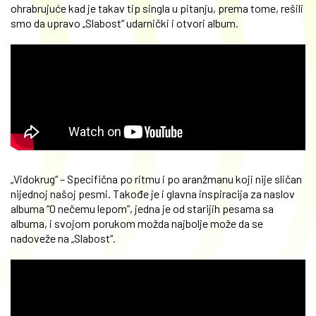
ohrabrujuće kad je takav tip singla u pitanju, prema tome, rešili
smo da upravo „Slabost“ udarnički i otvori album.
„Vidokrug“ – Specifična po ritmu i po aranžmanu koji nije sličan
nijednoj našoj pesmi. Takođe je i glavna inspiracija za naslov
albuma “O nečemu lepom”, jedna je od starijih pesama sa
albuma, i svojom porukom možda najbolje može da se
nadoveže na „Slabost“.