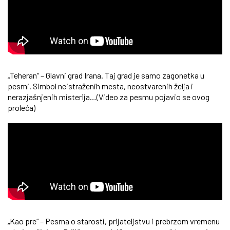
„Teheran“ – Glavni grad Irana. Taj grad je samo zagonetka u
pesmi. Simbol neistraženih mesta, neostvarenih želja i
nerazjašnjenih misterija…(Video za pesmu pojavio se ovog
proleća)
„Kao pre“ – Pesma o starosti, prijateljstvu i prebrzom vremenu