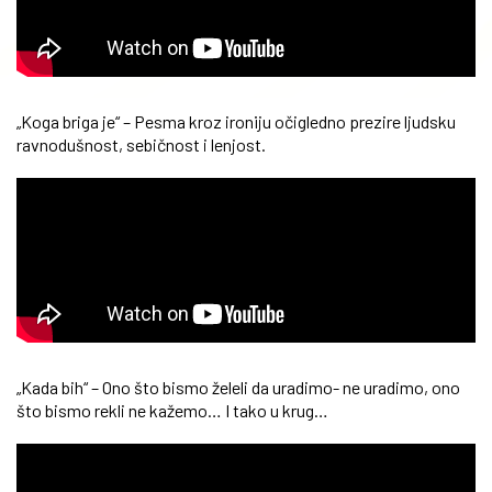
„Koga briga je“ – Pesma kroz ironiju očigledno prezire ljudsku
ravnodušnost, sebičnost i lenjost.
„Kada bih“ – Ono što bismo želeli da uradimo- ne uradimo, ono
što bismo rekli ne kažemo… I tako u krug…