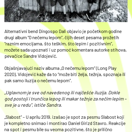
Alternativni bend Dingospo Dali objavio je početkom godine
drugi album “O nečemu lepom”, čijih deset pesama prožetih
“raznim emocijama, što teškim, što lepim i pozitivnim”,
možete sada upoznati i uz pomoć komentara autorke stihova,
pevačice Sandre Vidojević.
Objašnjavajući naziv albuma „O nečemu lepom“ (Long Play
2020), Vidojević kaže da to “može biti želja, težnja, spoznaja ili
pak samo iluzija o nečemu lepom“.
„Uglavnom je sve od navedenog ili najčešće iluzija. Dokle
god postoji i trunčica lepog ili makar težnje za nečim lepim –
sve je u redu”, ističe Sandra.
„Slabost“ – U aprilu 2019. izašao je spot za pesmu Slabost koji
je kompletno snimao i montirao Daniel Girizd Stavro. Reakcije
na spot i pesmu bile su veoma pozitivne, što je prilično