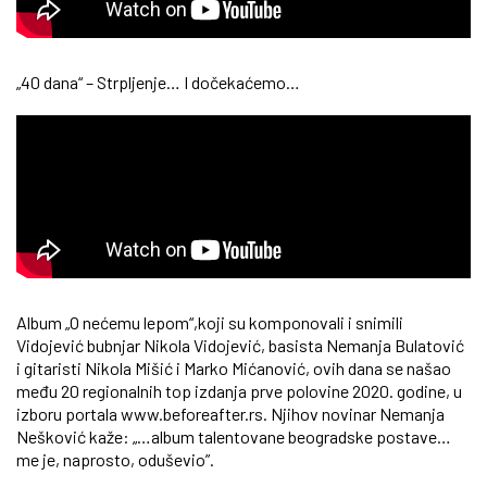
„40 dana“ – Strpljenje… I dočekaćemo…
Album „O nećemu lepom“,koji su komponovali i snimili
Vidojević bubnjar Nikola Vidojević, basista Nemanja Bulatović
i gitaristi Nikola Mišić i Marko Mićanović, ovih dana se našao
među 20 regionalnih top izdanja prve polovine 2020. godine, u
izboru portala www.beforeafter.rs. Njihov novinar Nemanja
Nešković kaže: „…album talentovane beogradske postave…
me je, naprosto, oduševio”.