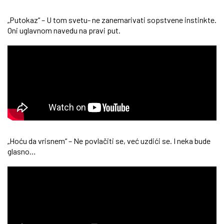
„Putokaz“ – U tom svetu- ne zanemarivati sopstvene instinkte.
Oni uglavnom navedu na pravi put.
„Hoću da vrisnem“ – Ne povlačiti se, već uzdići se. I neka bude
glasno…