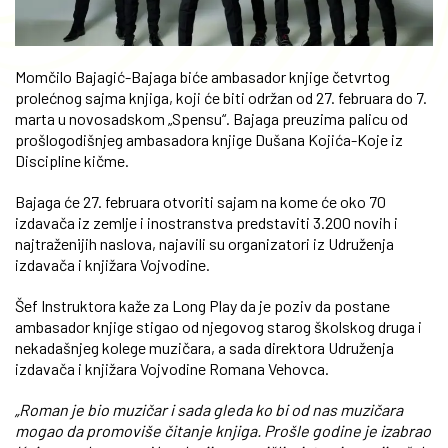
Momčilo Bajagić-Bajaga biće ambasador knjige četvrtog
prolećnog sajma knjiga, koji će biti održan od 27. februara do 7.
marta u novosadskom „Spensu“. Bajaga preuzima palicu od
prošlogodišnjeg ambasadora knjige Dušana Kojića-Koje iz
Discipline kičme.
Bajaga će 27. februara otvoriti sajam na kome će oko 70
izdavača iz zemlje i inostranstva predstaviti 3.200 novih i
najtraženijih naslova, najavili su organizatori iz Udruženja
izdavača i knjižara Vojvodine.
Šef Instruktora kaže za Long Play da je poziv da postane
ambasador knjige stigao od njegovog starog školskog druga i
nekadašnjeg kolege muzičara, a sada direktora Udruženja
izdavača i knjižara Vojvodine Romana Vehovca.
„Roman je bio muzičar i sada gleda ko bi od nas muzičara
mogao da promoviše čitanje knjiga. Prošle godine je izabrao