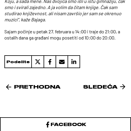
Koju, a sada mene. Nas dvojica smo išli u istu gimnaziju, čak
smo i svirali zajedno. A ja volim da čitam knjige. Čak sam
studirao književnost, ali nisam završio jer sam se okrenuo
muzici“, kaže Bajaga.
Sajam počinje u petak 27. februara u 14:00 i traje do 21:00, a
ostalih dana ga građani mogu posetiti od 10:00 do 20:00.
Podelite
PRETHODNA
SLEDEĆA
FACEBOOK