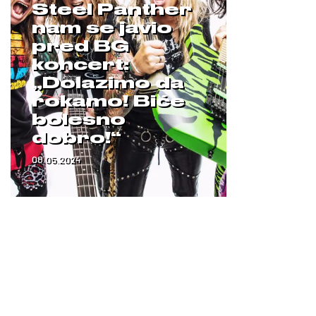
Steel Panther
nam se javio
pred BG
koncert:
„Dolazimo da
rokamo! Biće
bolesno
dobro!“
08.05.2024