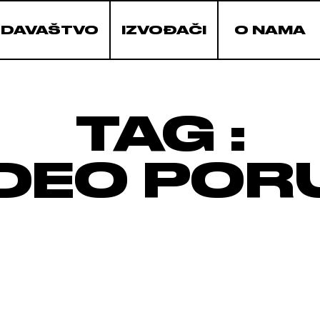
ZDAVAŠTVO
IZVOĐAČI
O NAMA
TAG :
IDEO POR