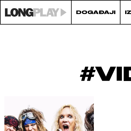
DOGAĐAJI
I
#V