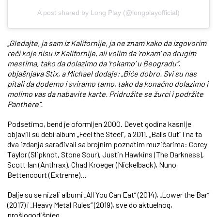
A post shared by Long Play (@longplayofficial)
„Gledajte, ja sam iz Kalifornije, ja ne znam kako da izgovorim
reči koje nisu iz Kalifornije, ali volim da ‘rokam’ na drugim
mestima, tako da dolazimo da ‘rokamo’ u Beogradu“,
objašnjava Stix, a Michael dodaje: „Biće dobro. Svi su nas
pitali da dođemo i sviramo tamo, tako da konačno dolazimo i
molimo vas da nabavite karte. Pridružite se žurci i podržite
Panthere“.
Podsetimo, bend je oformljen 2000. Devet godina kasnije
objavili su debi album „Feel the Steel“, a 2011. „Balls Out“ i na ta
dva izdanja sarađivali sa brojnim poznatim muzičarima: Corey
Taylor (Slipknot, Stone Sour), Justin Hawkins (The Darkness),
Scott Ian (Anthrax), Chad Kroeger (Nickelback), Nuno
Bettencourt (Extreme)…
Dalje su se nizali albumi „All You Can Eat“ (2014), „Lower the Bar“
(2017) i „Heavy Metal Rules“ (2019), sve do aktuelnog,
prošlogodišnjeg.