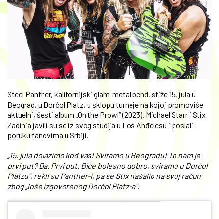
Steel Panther, kalifornijski glam-metal bend, stiže 15. jula u
Beograd, u Dorćol Platz, u sklopu turneje na kojoj promoviše
aktuelni, šesti album „On the Prowl“ (2023). Michael Starr i Stix
Zadinia javili su se iz svog studija u Los Anđelesu i poslali
poruku fanovima u Srbiji.
„15. jula dolazimo kod vas! Sviramo u Beogradu! To nam je
prvi put? Da. Prvi put. Biće bolesno dobro, sviramo u Dorćol
Platzu“, rekli su Panther-i, pa se Stix našalio na svoj račun
zbog „loše izgovorenog Dorćol Platz-a“.