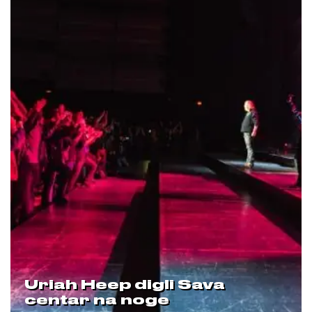
Uriah Heep digli Sava
centar na noge