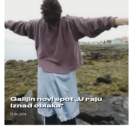
Galijin novi spot „U raju
iznad oblaka“
17.04.2018