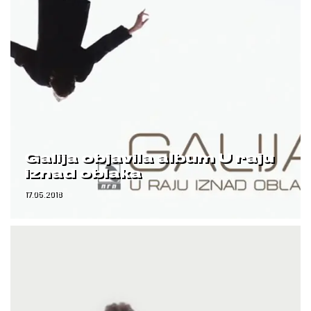
Galija objavila album U raju
iznad oblaka
17.05.2018