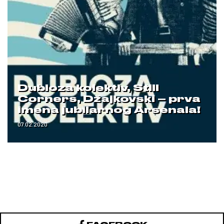
Dubioza kolektiv, Still
Corners, Džajkovski – prva
imena jubilarnog Arsenala!
07.02.2020