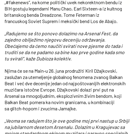
„#fakenews“, na kome politički uvek nekorektnom bendu iz
BiH gostuju legendarni Manu Chao, Earl Sixteen-a iz kultnog
britanskog benda Dreadzone, Tome Feterman iz
francuskog Soviet Suprem i meksički bend Los de Abajo.
„Radujemo se što ponovo dolazimo na Arsenal Fest, da
zajedno obilježimo njegovu deceniju održavanja.
Obećajemo da ćemo naučiti svirati nove pjesme do tada i
truditi se da ne padamo sa bine kao prve godine kada smo
tu svirali“, kaže Dubioza kolektiv.
Njima će se na Main-u 26. juna prodružiti Kiril Džajkovski,
zaslužan za utemeljenje globalnog fenomena zvanog
Balkan
Beat i
već dve decenije jedan od najpoštovanijih elektronskih
muzičara istočne Evrope.
Džajkovski dolazi prvi put na
Arsenal sa mnogoljudnim, eksplozivnim živim bendom, koji
Balkan Beat pomera ka novim granicama, u kombinaciji
sa glitch-hopom i zvucima Jamajke.
„Veoma se radujem što je ove godine moj prvi nastup u Srbiji
na jubilarnom desetom Arsenalu. Dolazim u Kragujevac sa
mojom standardnom ekipom muzičara i naravno specijalnih