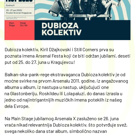
Dubioza kolektiv, Kiril Džajkovski i Still Corners prva su
poznata imena Arsenal Festa koji će biti održan jubilarni, deseti
put od 25. do 27. juna u Kragujevcu!
Balkan-ska-pank-rege ekstravaganca
Dubioza kolektiv je od
moćne svirke na prvom Arsenalu 2011. godine, iz angažovanog
albuma u album, iz nastupa u nastup, uključujući one
na Glastonberiju, Roskildeu ili Lolapaluzi, do danas izrasla u
jedno od najintrigantnijih muzičkih imena poteklih iz našeg
dela Evrope.
Na Main Stage jubilarnog Arsenala X zasluženo se 26. juna
vraća nikad relevantnija Dubioza kolektiv, što potvrđuje svež,
svega nekoliko dana star album, simbolično nazvan