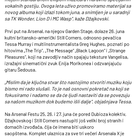
vokalnih gostiju. Ovoga leta uživo promoviramo materijal sa
novog albuma koji izlazi tokom juna, a snimljen je u saradnji
sa TK Wonder, Lion D i MC Wasp“, kaže Džajkovski.
Prvi put na Arsenal, na njegov Garden Stage, dolaze 26. juna
kultni britansko-američki Still Corners, odnosno pevačica
Tessa Murray i multiinstrumentalista Greg Hughes, poznati po
hitovima „The Trip“, „The Message“ „Black Lagoon“ i „Strange
Pleasures“, koji na zavodljiv način spajaju teksture Vangelisa,
izražajni sinematični zvuk Enija Morikonea i odzvanjajuću
gitaru Šedousa.
„Mislim da je ključna stvar što nastojimo stvoriti muziku koju
bismo mi rado slušali. To je naš osnovni pokretač na koji se
fokusiramo i nadamo se da će ljudi nastaviti da se povezuju
sa našom muzikom dok budemo išli dalje“, objašnjava Tessa.
Na Arsenal Festu 25, 26. i 27. juna će pored Dubioza kolektiv,
Džajkovskog i Still Corners nastupiti još veliki broj stranih i
domaćih izvođača, čija će imena biti uskoro
saopštena.
Komplet ulaznica za sve tri večeri Arsenala X je