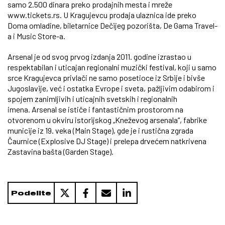
samo 2.500 dinara preko prodajnih mesta i mreže
www.tickets.rs.
U Kragujevcu prodaja ulaznica ide preko
Doma omladine, biletarnice Dečijeg pozorišta, De Gama Travel-
a i Music Store-a.
Arsenal je od svog prvog izdanja 2011. godine izrastao u
respektabilan i uticajan regionalni muzički festival, koji u samo
srce Kragujevca privlači ne samo posetioce iz Srbije i bivše
Jugoslavije, već i ostatka Evrope i sveta, pažljivim odabirom i
spojem zanimljivih i uticajnih svetskih i regionalnih
imena. Arsenal se ističe i fantastičnim prostorom na
otvorenom u okviru istorijskog „Kneževog arsenala“, fabrike
municije iz 19. veka (Main Stage), gde je i rustična zgrada
Čaurnice (Explosive DJ Stage) i prelepa drvećem natkrivena
Zastavina bašta (Garden Stage).
Podelite