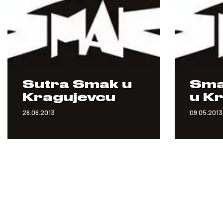
Sutra Smak u
Sma
Kragujevcu
u K
26.06.2013
09.05.2013