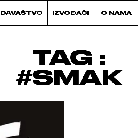
ZDAVAŠTVO
IZVOĐAČI
O NAMA
TAG :
#SMAK