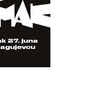
k 27. juna
ragujevcu