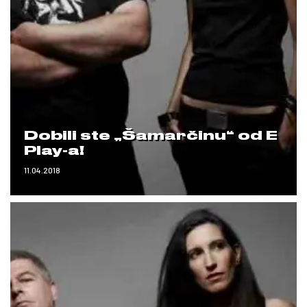
Dobili ste „Šamarčinu“ od E
Play-a!
11.04.2018