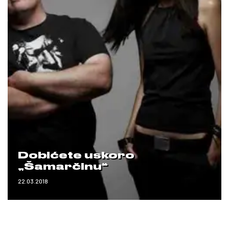
Dobićete uskoro
„Šamarčinu“
22.03.2018