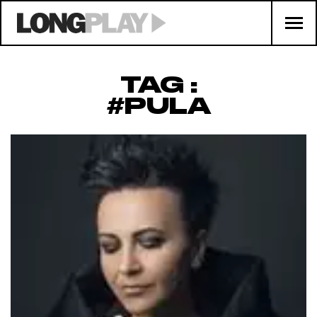
TAG :
#PULA