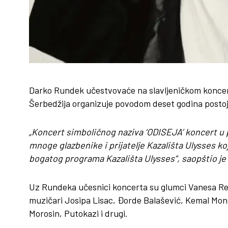
Darko Rundek učestvovaće na slavljeničkom koncertu
Šerbedžija organizuje povodom deset godina postoj
„Koncert simboličnog naziva ‘ODISEJA’ koncert u 
mnoge glazbenike i prijatelje Kazališta Ulysses koji
bogatog programa Kazališta Ulysses“, saopštio je 
Uz Rundeka učesnici koncerta su glumci Vanesa Re
muzičari Josipa Lisac, Đorde Balašević, Kemal Mont
Morosin, Putokazi i drugi.