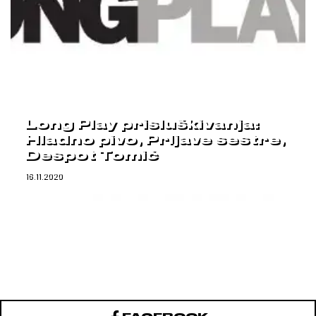
Long Play prisluškivanja:
Hladno pivo, Prljave sestre,
Despot Tomić
16.11.2020