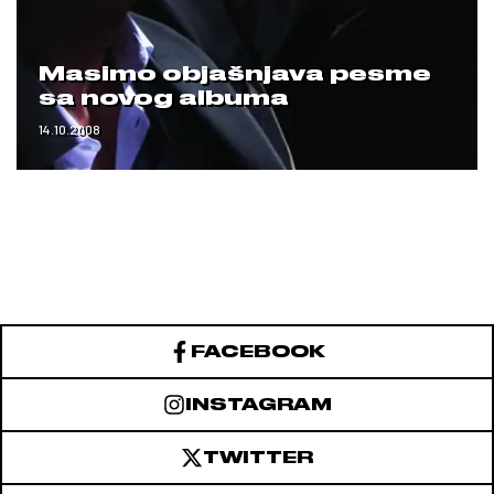
Masimo objašnjava pesme
sa novog albuma
14.10.2008
FACEBOOK
INSTAGRAM
TWITTER