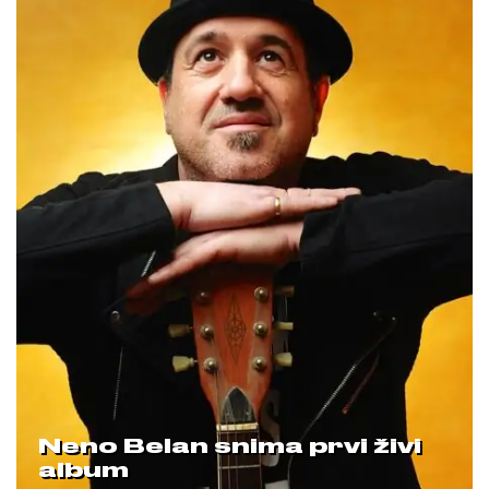
Neno Belan snima prvi živi
album