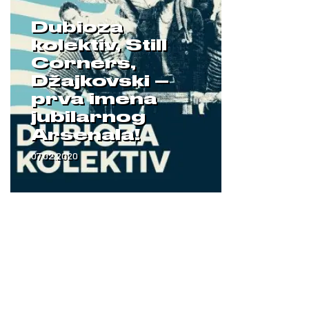
Dubioza
kolektiv, Still
Corners,
Džajkovski –
prva imena
jubilarnog
Arsenala!
07.02.2020