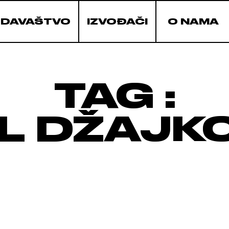
ZDAVAŠTVO
IZVOĐAČI
O NAMA
TAG :
IL DŽAJK