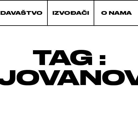
ZDAVAŠTVO
IZVOĐAČI
O NAMA
TAG :
 JOVANOV