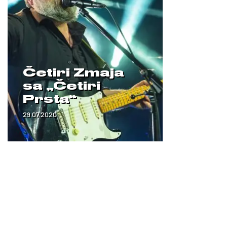
Četiri Zmaja
sa „Četiri
Prsta“
29.07.2020