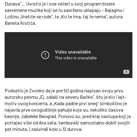
Dunava“… Uvrstio je i ove večeri u svoj program bisere
savremene muzike koji se tu savršeno uklapaju – Bajaginu i
Lošinu „Vratiće se rode“, te „Ko te ima, taj te nema“, autora
Baneta Krstića.
Podsetio je Zvonko da je pre 50 godina napisao svoju prvu
autorsku pesmu „Ej, salaši na severu Bačke“, što je bio i lajt-
motiv ovog koncerta, a „Kada padne prvi sneg“ simbolično je
najavila prve ovogodišnje pahulje koje su, nekoliko časova
kasnije, zabelele Beograd. Ponovo su, pred kraj nastupa koji je
potrajao više od dva sata, tamburaši samostalno dobili svojih
pet minuta, i zasvirali kolo u 12 durova.