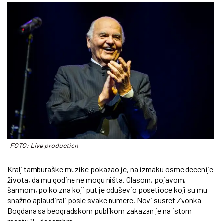
FOTO: Live production
Kralj tamburaške muzike pokazao je, na izmaku osme decenije
života, da mu godine ne mogu ništa. Glasom, pojavom,
šarmom, po ko zna koji put je oduševio posetioce koji su mu
snažno aplaudirali posle svake numere. Novi susret Zvonka
Bogdana sa beogradskom publikom zakazan je na istom
mestu 15. decembra.