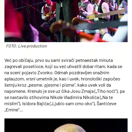
FOTO: Live production
Već po običaju, prvo su sami svirači petnaestak minuta
zagrevali posetioce, koji su već uhvatili dobar ritam, kada se
na sceni pojavio Zvonko. Odmah pozdravljen snažnim
aplauzom, vrsni umetnik je, kao i uvek, hronološki započeo
šetnju kroz „pesme, pjesme i pisme“, kako uvek voli da
napomene. Krenulo je sve uz čika Jovu Zmaja („Tiho noći“), pa
se nastavilo stihovima Nikole Vladimira Nikolića („Na te
mislim“), Isidora Bajića („Ljubio sam crno oko“), Šantićeve
„Emine“…