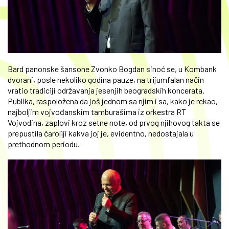
Bard panonske šansone Zvonko Bogdan sinoć se, u Kombank
dvorani, posle nekoliko godina pauze, na trijumfalan način
vratio tradiciji održavanja jesenjih beogradskih koncerata.
Publika, raspoložena da još jednom sa njim i sa, kako je rekao,
najboljim vojvođanskim tamburašima iz orkestra RT
Vojvodina, zaplovi kroz setne note, od prvog njihovog takta se
prepustila čaroliji kakva joj je, evidentno, nedostajala u
prethodnom periodu.