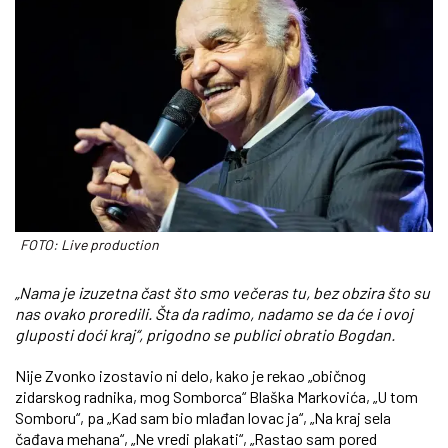
FOTO: Live production
„Nama je izuzetna čast što smo večeras tu, bez obzira što su
nas ovako proredili. Šta da radimo, nadamo se da će i ovoj
gluposti doći kraj“, prigodno se publici obratio Bogdan.
Nije Zvonko izostavio ni delo, kako je rekao „običnog
zidarskog radnika, mog Somborca“ Blaška Markovića, „U tom
Somboru“, pa „Kad sam bio mlađan lovac ja“, „Na kraj sela
čađava mehana“, „Ne vredi plakati“, „Rastao sam pored