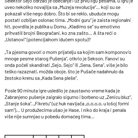
Selektor Sejo održao je obećanje i uz prvu ligu pesama, u igru je
uveo nekoliko novajlija sa „Muzeja revolucije“… koji su se
pokazali više nego dobro. Što bi se reklo, ubuduće mogu
postati ozbiljan oslonac tima. „Modni guru“ je zaista regionalni
hit, povrdila je publika u Domu. „Kladimo se“ su emotivno
prihvatili brojni Beogračani, ko zna zašto… A šta reći o
„Ustanovi“ (potencijalnom idućem spotu)?
„Ta pjesma govori o mom prijatelju sa kojim sam komponov’o
mnoge pesme starog Pušenja“, otkrio je Sekson. Fanovi su
onda počeli skandirati „Sejo, Sejo“ ili „Sena, Sena“, više je bilo
teško razaznati, možda oboje, što je Pušače nadahnulo da
žestoko krenu sa „Kada Sena pleše“.
Posle 90 minuta igre usledilo je zaustavno vreme kada je
Zabranjeno pušenje zaigralo sigurno i borbeno uz „Zenicu bluz“,
„Stanje šoka“, „Fikretu“ (uz huk navijača „o,o,o,o, u lošoj formi
sam“)… U produžecima ušao je Hase, i niko do kraja i penala
više nije sumnjao u pobedu domaćeg tima…