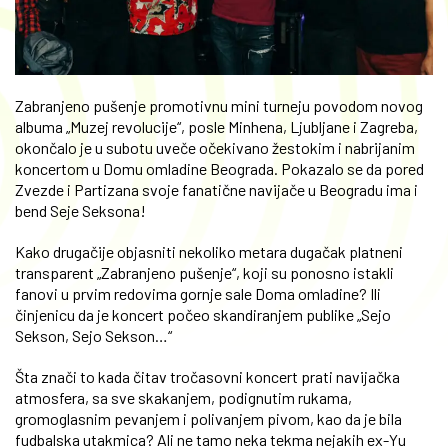
Zabranjeno pušenje promotivnu mini turneju povodom novog
albuma „Muzej revolucije“, posle Minhena, Ljubljane i Zagreba,
okončalo je u subotu uveče očekivano žestokim i nabrijanim
koncertom u Domu omladine Beograda. Pokazalo se da pored
Zvezde i Partizana svoje fanatične navijače u Beogradu ima i
bend Seje Seksona!
Kako drugačije objasniti nekoliko metara dugačak platneni
transparent „Zabranjeno pušenje“, koji su ponosno istakli
fanovi u prvim redovima gornje sale Doma omladine? Ili
činjenicu da je koncert počeo skandiranjem publike „Sejo
Sekson, Sejo Sekson…“
Šta znači to kada čitav tročasovni koncert prati navijačka
atmosfera, sa sve skakanjem, podignutim rukama,
gromoglasnim pevanjem i polivanjem pivom, kao da je bila
fudbalska utakmica? Ali ne tamo neka tekma nejakih ex-Yu