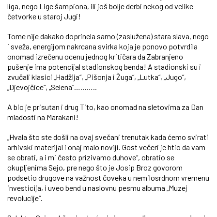
liga, nego Lige šampiona, ili još bolje derbi nekog od velike
četvorke u staroj Jugi!
Tome nije dakako doprinela samo (zaslužena) stara slava, nego
i sveža, energijom nakrcana svirka koja je ponovo potvrdila
onomad izrečenu ocenu jednog kritičara da Zabranjeno
pušenje ima potencijal stadionskog benda! A stadionski su i
zvučali klasici „Hadžija“, „Pišonja i Žuga“, „Lutka“, „Jugo“,
„Djevojčice“, „Selena“………..
A bio je prisutan i drug Tito, kao onomad na sletovima za Dan
mladosti na Marakani!
„Hvala što ste došli na ovaj svečani trenutak kada ćemo svirati
arhivski materijal i onaj malo noviji. Gost večeri je htio da vam
se obrati, a i mi često prizivamo duhove“, obratio se
okupljenima Sejo, pre nego što je Josip Broz govorom
podsetio drugove na važnost čoveka u nemilosrdnom vremenu
investicija, i uveo bend u naslovnu pesmu albuma „Muzej
revolucije“.