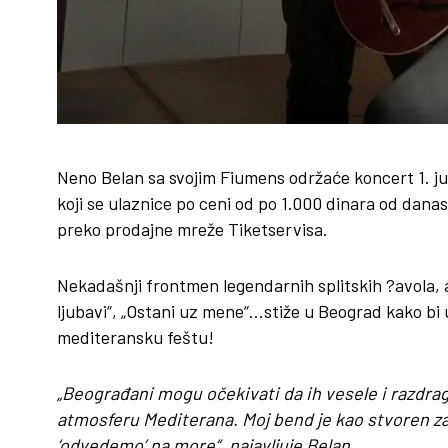
Neno Belan sa svojim Fiumens održaće koncert 1. j
koji se ulaznice po ceni od po 1.000 dinara od dan
preko prodajne mreže Tiketservisa.
Nekadašnji frontmen legendarnih splitskih ?avola, a
ljubavi“, „Ostani uz mene“…stiže u Beograd kako b
mediteransku feštu!
„Beograđani mogu očekivati da ih vesele i razdr
atmosferu Mediterana. Moj bend je kao stvoren za
‘odvedemo’ na more“, najavljuje Belan.