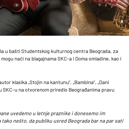
ula u bašti Studentskog kulturnog centra Beograda, za
as mogu naći na blagajnama SKC-a i Doma omladine, kao i
utor klasika „Stojin na kantunu“, „Bambina“, „Dani
i u SKC-u na otvorenom priredio Beograđanima pravu
agane uvedemo u letnje praznike i donesemo im
 tako nešto, da publiku usred Beograda bar na par sati