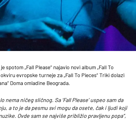
e spotom „Fall Please“ najavio novi album „Fall To
 okviru evropske turneje za „Fall To Pieces“ Triki dolazi
ikana“ Doma omladine Beograda.
lo nema ničeg sličnog. Sa ‘Fall Please’ uspeo sam da
u, a to je da pesmu svi mogu da osete, čak i ljudi koji
uzike. Ovde sam se najviše približio pravljenu popa“,