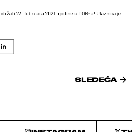
 održati 23. februara 2021. godine u DOB-u! Ulaznica je
SLEDEĆA
INSTAGRAM
T