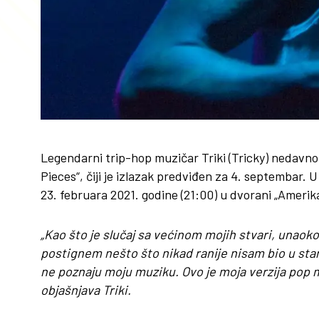
Legendarni trip-hop muzičar Triki (Tricky) nedavno j
Pieces“, čiji je izlazak predviđen za 4. septembar. U
23. februara 2021. godine (21:00) u dvorani „Amer
„Kao što je slučaj sa većinom mojih stvari, unaoko
postignem nešto što nikad ranije nisam bio u stanj
ne poznaju moju muziku. Ovo je moja verzija pop m
objašnjava Triki.