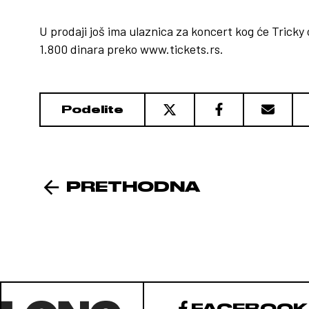
U prodaji još ima ulaznica za koncert kog će Tricky
1.800 dinara preko www.tickets.rs.
Podelite
PRETHODNA
FACEBOOK