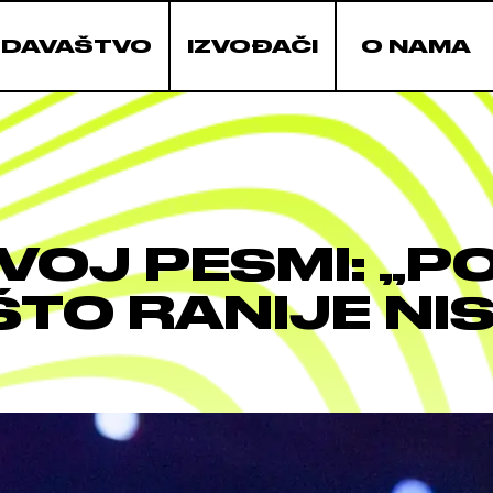
ZDAVAŠTVO
IZVOĐAČI
O NAMA
VOJ PESMI: „P
ŠTO RANIJE NI