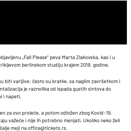
bjavljenu „Fall Please“ peva Marta Zlakovska, kao i u
 Trikijevom berlinskom studiju krajem 2019. godine.
u biti varljive: često su kratke, sa naglim završetkom i
alizacija je raznolika od ispada gustih sintova do
 i napeti.
jen za ovo proleće, a potom odložen zbog Kovid-19.
ju važeće i nije ih potrebno menjati. Ukoliko neko želi
alje mejl na office@tickets.rs.