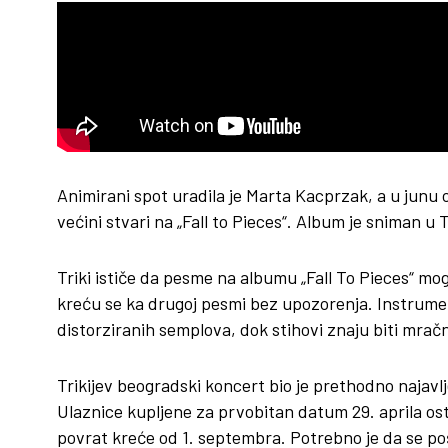
Animirani spot uradila je Marta Kacprzak, a u junu o
većini stvari na „Fall to Pieces“. Album je sniman u
Triki ističe da pesme na albumu „Fall To Pieces“ mog
kreću se ka drugoj pesmi bez upozorenja. Instrument
distorziranih semplova, dok stihovi znaju biti mračni
Trikijev beogradski koncert bio je prethodno najavl
Ulaznice kupljene za prvobitan datum 29. aprila osta
povrat kreće od 1. septembra. Potrebno je da se poš