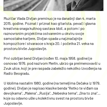
Muzičar Vlada Divljan preminuo je na današnji dan 4. marta
2015. godine. Poznat i priznat kao gitarista, pevač i glavna
kreativna snaga kultnog sastava Idoli, a potom i po
raznovrsnim projektima ostvarenim u okviru svoje
samostalne karijere, Divljan spada u najznačajnije
kompozitore i stvaraoce s kraja 20. i početka 21. veka na
prostoru bivše Jugoslavije.
Prvi ozbiljan bend Divljan (rođen 10. maja 1958. godine) je
osnovao 1976. pod nazivom Merlin, ubrzo ga preimenovavši u
Zvuk ulice, koji je pre raspada zabeležio nekoliko izvođenja na
Radio Beogradu.
U Idolima nastalim 1980. godine (na temeljima Dečaka iz 1979.
godine), Divljan je napisao klasike benda “Retko te viđam sa
devojkama”, „Malena“, „Rusija“, „Nebeska tema“, „Ona to zna“…
koje su odavno ušle u kolektivnu svest na prostoru bivše
Jugoslavije.