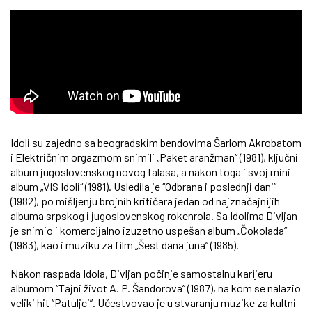
Idoli su zajedno sa beogradskim bendovima Šarlom Akrobatom
i Električnim orgazmom snimili „Paket aranžman“ (1981), ključni
album jugoslovenskog novog talasa, a nakon toga i svoj mini
album „VIS Idoli“ (1981). Usledila je “Odbrana i poslednji dani”
(1982), po mišljenju brojnih kritičara jedan od najznačajnijih
albuma srpskog i jugoslovenskog rokenrola. Sa Idolima Divljan
je snimio i komercijalno izuzetno uspešan album „Čokolada“
(1983), kao i muziku za film „Šest dana juna“ (1985).
Nakon raspada Idola, Divljan počinje samostalnu karijeru
albumom “Tajni život A. P. Šandorova” (1987), na kom se nalazio
veliki hit “Patuljci”. Učestvovao je u stvaranju muzike za kultni