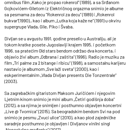
omnibus film „Kako je propao rokenrol” (1989), a sa Srđanom
Gojkovićem-Giletom iz Električnog orgazma snimio je albume
sa pesmama za decu “Rokenrol za decu” (1989) i „Rokenrol
bukvar“(1990)., kao i album „Lutka koja kaže ne“ (1991) u okviru
supergrupe Vlada, Gile, Piko i Švaba.
Divljan se u avgustu 1991. godine preselio u Australiju, ali je
tokom kratke posete Jugoslaviji krajem 1995. i početkom
1996. sa pratećim Old stars bendom održao dva koncerta, i
objavio živi album „Odbrana i zaštita“ (1996). Radio je muziku za
film „Tri palme za 2 bitange i ribicu“ (1998), a samostalnu karijeru
nastavio je albumom „Sve laži sveta“ (2000), kao i
eskperimentalnim „Vlada Divljan presents Die Tonzentrale“
(2003).
Sa zagrebačkim gitaristom Maksom Juričićem i njegovim
Ljetnim kinom snimio je mini album „Četiri godišnja doba“
(2012), a sa njima je snimljen i posthumno objavljen koncertni
„Live @ Tvornica“ (2015). Sa beogradskim bendom Svi na pod
snimio je pesmu „Zvuci ulice“ (2010), a kao plod zajedničke
saradnje posthumno je objavljen i Divljanov vinilni singl
„Neposlušna građanka“ (2017).