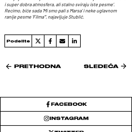
i super dobra atmosfera, ali stalno sviraju iste pesme’.
Recimo, biće sada ‘Mi smo pali s Marsa’ i neke uglavnom
ranije pesme ‘Filma'“, najavljuje Stublić.
Podelite
PRETHODNA
SLEDEĆA
FACEBOOK
INSTAGRAM