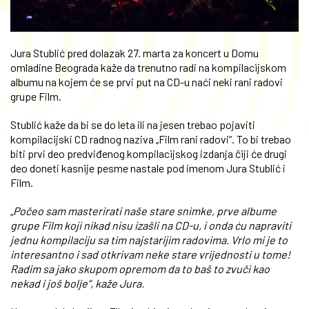
Jura Stublić pred dolazak 27. marta za koncert u Domu
omladine Beograda kaže da trenutno radi na kompilacijskom
albumu na kojem će se prvi put na CD-u naći neki rani radovi
grupe Film.
Stublić kaže da bi se do leta ili na jesen trebao pojaviti
kompilacijski CD radnog naziva „Film rani radovi“. To bi trebao
biti prvi deo predviđenog kompilacijskog izdanja čiji će drugi
deo doneti kasnije pesme nastale pod imenom Jura Stublić i
Film.
„Počeo sam masterirati naše stare snimke, prve albume
grupe Film koji nikad nisu izašli na CD-u, i onda ću napraviti
jednu kompilaciju sa tim najstarijim radovima. Vrlo mi je to
interesantno i sad otkrivam neke stare vrijednosti u tome!
Radim sa jako skupom opremom da to baš to zvuči kao
nekad i još bolje“, kaže Jura.