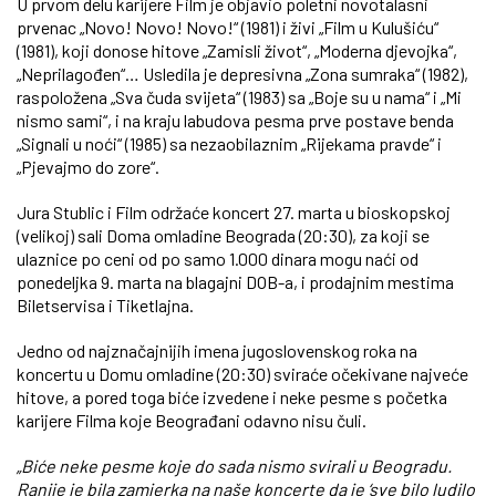
U prvom delu karijere Film je objavio poletni novotalasni
prvenac „Novo! Novo! Novo!“ (1981) i živi „Film u Kulušiću“
(1981), koji donose hitove „Zamisli život“, „Moderna djevojka“,
„Neprilagođen“… Usledila je depresivna „Zona sumraka“ (1982),
raspoložena „Sva čuda svijeta“ (1983) sa „Boje su u nama“ i „Mi
nismo sami“, i na kraju labudova pesma prve postave benda
„Signali u noći“ (1985) sa nezaobilaznim „Rijekama pravde“ i
„Pjevajmo do zore“.
Jura Stublic i Film održaće koncert 27. marta u bioskopskoj
(velikoj) sali Doma omladine Beograda (20:30), za koji se
ulaznice po ceni od po samo 1.000 dinara mogu naći od
ponedeljka 9. marta na blagajni DOB-a, i prodajnim mestima
Biletservisa i Tiketlajna.
Jedno od najznačajnijih imena jugoslovenskog roka na
koncertu u Domu omladine (20:30) sviraće očekivane najveće
hitove, a pored toga biće izvedene i neke pesme s početka
karijere Filma koje Beograđani odavno nisu čuli.
„Biće neke pesme koje do sada nismo svirali u Beogradu.
Ranije je bila zamjerka na naše koncerte da je ‘sve bilo ludilo