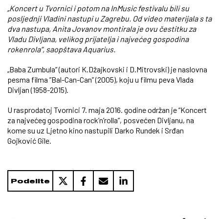
„Koncert u Tvornici i potom na InMusic festivalu bili su
posljednji Vladini nastupi u Zagrebu. Od video materijala s ta
dva nastupa, Anita Jovanov montirala je ovu čestitku za
Vladu Divljana, velikog prijatelja i najvećeg gospodina
rokenrola“, saopštava Aquarius.
„Baba Zumbula“ (autori K.Džajkovski i D.Mitrovski) je naslovna
pesma filma ”Bal-Can-Can” (2005), koju u filmu peva Vlada
Divljan (1958-2015).
U rasprodatoj Tvornici 7. maja 2016. godine održan je “Koncert
za najvećeg gospodina rock’n’rolla”, posvećen Divljanu, na
kome su uz Ljetno kino nastupili Darko Rundek i Srđan
Gojković Gile.
Podelite