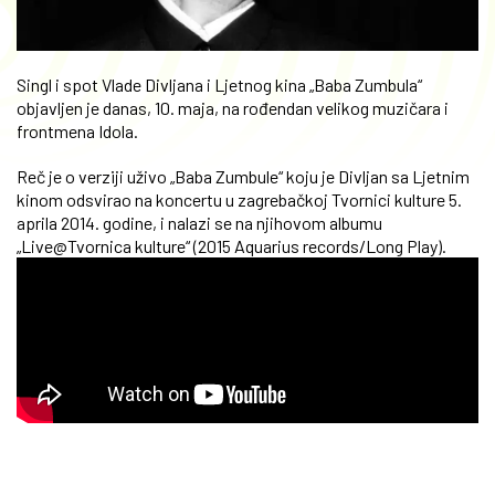
Singl i spot Vlade Divljana i Ljetnog kina „Baba Zumbula“
objavljen je danas, 10. maja, na rođendan velikog muzičara i
frontmena Idola.
Reč je o verziji uživo „Baba Zumbule“ koju je Divljan sa Ljetnim
kinom odsvirao na koncertu u zagrebačkoj Tvornici kulture 5.
aprila 2014. godine, i nalazi se na njihovom albumu
„Live@Tvornica kulture“ (2015 Aquarius records/Long Play).